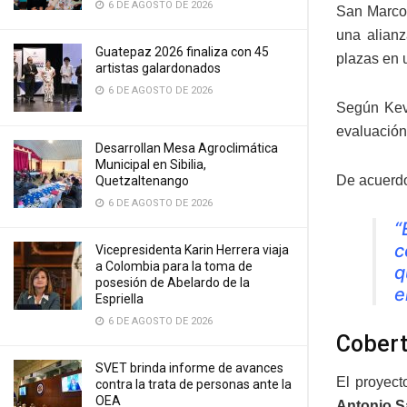
6 DE AGOSTO DE 2026
San Marcos
una alianz
Guatepaz 2026 finaliza con 45
plazas en u
artistas galardonados
6 DE AGOSTO DE 2026
Según Kevi
evaluación 
Desarrollan Mesa Agroclimática
Municipal en Sibilia,
De acuerdo
Quetzaltenango
6 DE AGOSTO DE 2026
“
c
Vicepresidenta Karin Herrera viaja
a Colombia para la toma de
q
posesión de Abelardo de la
e
Espriella
6 DE AGOSTO DE 2026
Cobert
SVET brinda informe de avances
El proyect
contra la trata de personas ante la
OEA
Antonio S