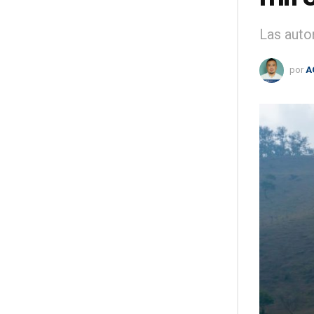
Las auto
por
A