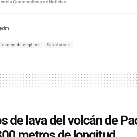
g/dm
creación de empleos
San Marcos
os de lava del volcán de P
800 metros de longitud