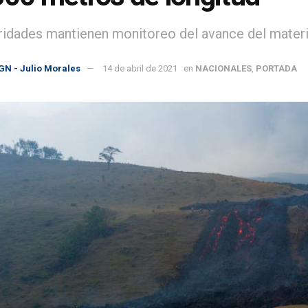
ridades mantienen monitoreo del avance del material
GN - Julio Morales
14 de abril de 2021
en
NACIONALES
,
PORTADA