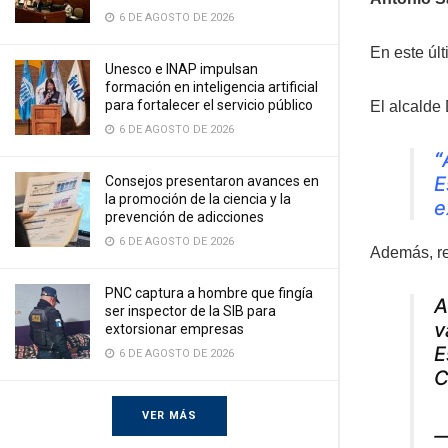
6 DE AGOSTO DE 2026
En este últ
Unesco e INAP impulsan
formación en inteligencia artificial
para fortalecer el servicio público
El alcalde
6 DE AGOSTO DE 2026
“
E
Consejos presentaron avances en
la promoción de la ciencia y la
e
prevención de adicciones
6 DE AGOSTO DE 2026
Además, re
PNC captura a hombre que fingía
A
ser inspector de la SIB para
v
extorsionar empresas
E
6 DE AGOSTO DE 2026
C
VER MÁS
—