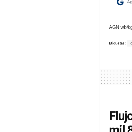
AGN wb/k
Etiquetas:
Fluj
mil 