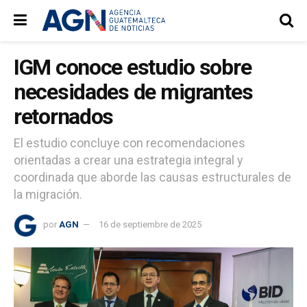
IGM conoce estudio sobre
necesidades de migrantes
retornados
El estudio concluye con recomendaciones
orientadas a crear una estrategia integral y
coordinada que aborde las causas estructurales de
la migración.
por
AGN
16 de septiembre de 2025