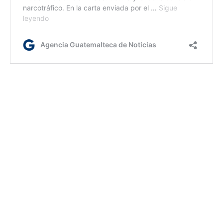
lr/rm
Etiquetas:
80 periodo de sesiones de la ONU
Gobierno
ONU
presidente Bernardo Arévalo