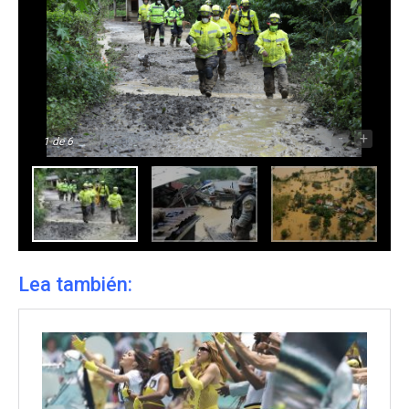
-
+
1
de 6
Lea también: