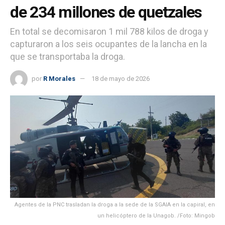
de 234 millones de quetzales
En total se decomisaron 1 mil 788 kilos de droga y
capturaron a los seis ocupantes de la lancha en la
que se transportaba la droga.
por
R Morales
18 de mayo de 2026
Agentes de la PNC trasladan la droga a la sede de la SGAIA en la capiral, en
un helicóptero de la Unagob. /Foto: Mingob