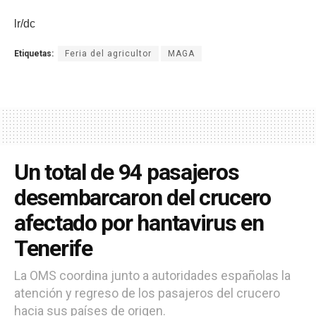
lr/dc
Etiquetas:
Feria del agricultor
MAGA
Un total de 94 pasajeros
desembarcaron del crucero
afectado por hantavirus en
Tenerife
La OMS coordina junto a autoridades españolas la
atención y regreso de los pasajeros del crucero
hacia sus países de origen.