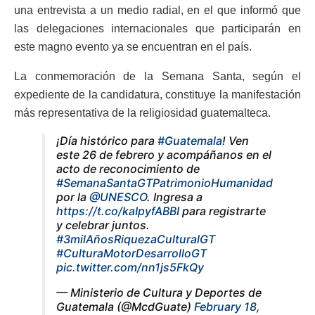
una entrevista a un medio radial, en el que informó que
las delegaciones internacionales que participarán en
este magno evento ya se encuentran en el país.
La conmemoración de la Semana Santa, según el
expediente de la candidatura, constituye la manifestación
más representativa de la religiosidad guatemalteca.
¡Día histórico para
#Guatemala
! Ven
este 26 de febrero y acompáñanos en el
acto de reconocimiento de
#SemanaSantaGTPatrimonioHumanidad
por la
@UNESCO
. Ingresa a
https://t.co/kaIpyfABBI
para registrarte
y celebrar juntos.
#3milAñosRiquezaCulturalGT
#CulturaMotorDesarrolloGT
pic.twitter.com/nn1js5FkQy
— Ministerio de Cultura y Deportes de
Guatemala (@McdGuate)
February 18,