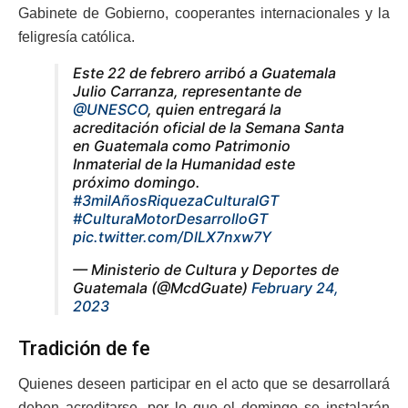
Gabinete de Gobierno, cooperantes internacionales y la
feligresía católica.
Este 22 de febrero arribó a Guatemala
Julio Carranza, representante de
@UNESCO
, quien entregará la
acreditación oficial de la Semana Santa
en Guatemala como Patrimonio
Inmaterial de la Humanidad este
próximo domingo.
#3milAñosRiquezaCulturalGT
#CulturaMotorDesarrolloGT
pic.twitter.com/DlLX7nxw7Y
— Ministerio de Cultura y Deportes de
Guatemala (@McdGuate)
February 24,
2023
Tradición de fe
Quienes deseen participar en el acto que se desarrollará
deben acreditarse, por lo que el domingo se instalarán