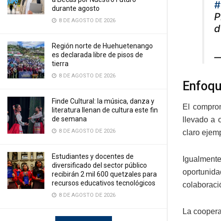
#
durante agosto
P
8 DE AGOSTO DE 2026
d
Región norte de Huehuetenango
es declarada libre de pisos de
—
tierra
8 DE AGOSTO DE 2026
Enfoq
Finde Cultural: la música, danza y
El comprom
literatura llenan de cultura este fin
de semana
llevado a 
8 DE AGOSTO DE 2026
claro ejem
Estudiantes y docentes de
Igualmente
diversificado del sector público
oportunida
recibirán 2 mil 600 quetzales para
recursos educativos tecnológicos
colaboraci
8 DE AGOSTO DE 2026
La coopera