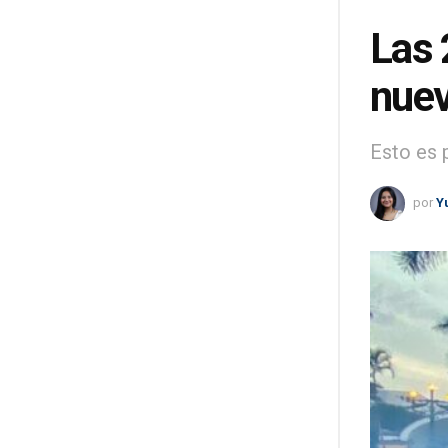
Las 
nuev
Esto es 
por
Y