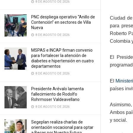
8 DE AGOSTO DE 2026
PNC despliega operativo “Anillo de
Ciudad de
Contención” en sectores de Villa
para prese
Nueva
Roberto Pa
8 DE AGOSTO DE 2026
Colombia y
MSPAS e INCAP firman convenio
para fortalecer la atención de
El Presid
diabetes e hipertensión en cuatro
programada
departamentos
8 DE AGOSTO DE 2026
El
Minister
países inv
Presidente Arévalo lamenta
fallecimiento de Rodolfo
Rohrmoser Valdeavellano
Asimismo, e
8 DE AGOSTO DE 2026
Ambos país
y social.
Segeplan realiza charlas de
orientación vocacional para optar
a Becas por Nuestro Futuro