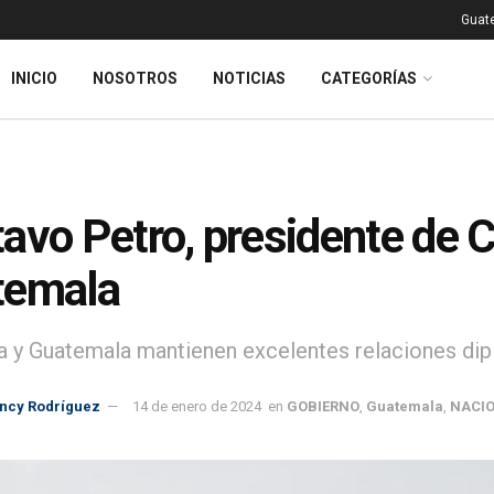
Guat
INICIO
NOSOTROS
NOTICIAS
CATEGORÍAS
avo Petro, presidente de C
temala
 y Guatemala mantienen excelentes relaciones dip
incy Rodríguez
14 de enero de 2024
en
GOBIERNO
,
Guatemala
,
NACI