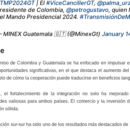
TMP2024GT
| El
#ViceCancillerGT
,
@palma_ur
residente de Colombia,
@petrogustavo
, quien 
el Mando Presidencial 2024.
#TransmisiónDe
 MINEX Guatemala 🇬🇹 (@MinexGt)
January 1
ue
iso de Colombia y Guatemala se ha enfocado en impulsar el
oportunidades significativas, en el que destaca el aumento de
plo de cómo la cooperación puede traducirse en beneficios tang
, el fortalecimiento de la integración no solo ha mejorado
des valiosas para ambos países. El comercio y la inversión d
ón sólida.
ción sur-sur ha sido uno de los resultados más destacados de 