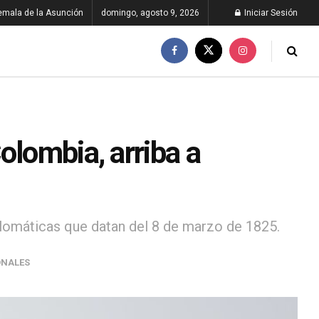
emala de la Asunción
domingo, agosto 9, 2026
Iniciar Sesión
olombia, arriba a
lomáticas que datan del 8 de marzo de 1825.
ONALES