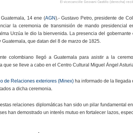
El vicecancille Geovani Castillo (derecha) reci
 Guatemala, 14 ene (
AGN
).- Gustavo Petro, presidente de C
nciar la ceremonia de transmisión de mando presidencial en 
lma Urzúa le dio la bienvenida. La presencia del gobernante 
 Guatemala, que datan del 8 de marzo de 1825.
ente colombiano llegó a Guatemala para asistir a la ceremo
 que se lleve a cabo en el Centro Cultural Miguel Ángel Asturi
io de Relaciones exteriores (Minex)
ha informado de la llegada 
itados a dicha ceremonia.
stas relaciones diplomáticas han sido un pilar fundamental en l
es han demostrado un interés mutuo en fortalecer lazos, especi