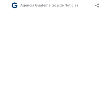
Jm/dm
Etiquetas:
Conred
Isla de Flores Petén
AGN.GT - 2021
Sitio web desarrollado por: