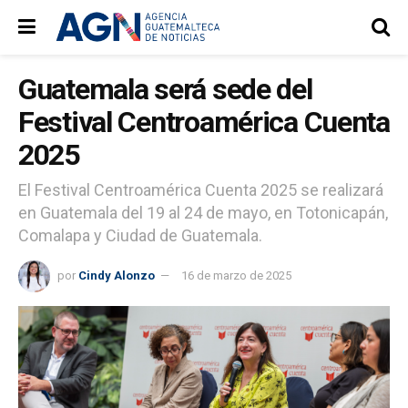
Guatemala será sede del
Festival Centroamérica Cuenta
2025
El Festival Centroamérica Cuenta 2025 se realizará
en Guatemala del 19 al 24 de mayo, en Totonicapán,
Comalapa y Ciudad de Guatemala.
por
Cindy Alonzo
16 de marzo de 2025