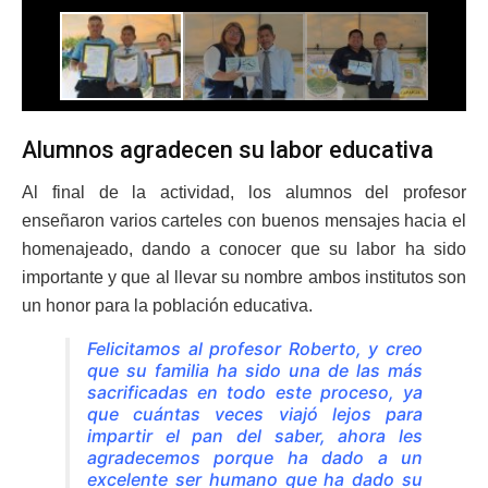
Alumnos agradecen su labor educativa
Al final de la actividad, los alumnos del profesor
enseñaron varios carteles con buenos mensajes hacia el
homenajeado, dando a conocer que su labor ha sido
importante y que al llevar su nombre ambos institutos son
un honor para la población educativa.
Felicitamos al profesor Roberto, y creo
que su familia ha sido una de las más
sacrificadas en todo este proceso, ya
que cuántas veces viajó lejos para
impartir el pan del saber, ahora les
agradecemos porque ha dado a un
excelente ser humano que ha dado su