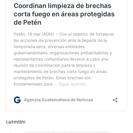
ca/rm/dm