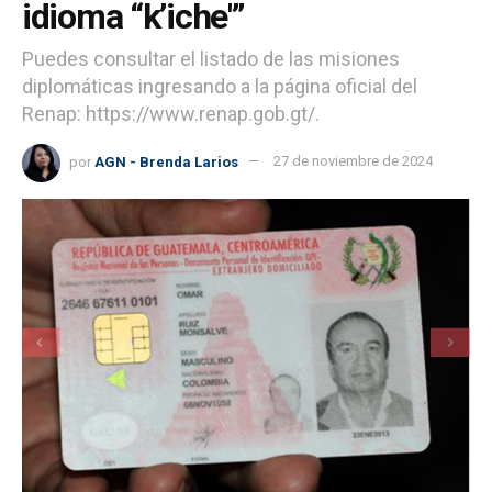
idioma “k’iche'”
Puedes consultar el listado de las misiones
diplomáticas ingresando a la página oficial del
Renap: https://www.renap.gob.gt/.
por
AGN - Brenda Larios
27 de noviembre de 2024