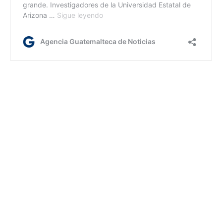
ir
Etiquetas:
ciencia
medición del tiempo
reloj
tiempo
AGN.GT - 2021