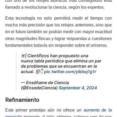
con uno de los relojes atómicos más conseguidos está
llamado a revolucionar la ciencia, según los expertos.
Esta tecnología no solo permitirá medir el tiempo con
mucha más precisión que los relojes anteriores, sino que
en el futuro también se podrán medir con mayor exactitud
otras magnitudes físicas y lograr respuestas a cuestiones
fundamentales todavía sin responder sobre el universo.
🚨| Científicos han propuesto una
nueva tabla periódica que elimina un par
de problemas que se encuentran en la
actual. 🤯👇
pic.twitter.com/ylblsq1g1r
— Enséñame de Ciencia
(@EnsedeCiencia)
September 4, 2024
Refinamiento
Este primer prototipo
aún no ofrece un
aumento de la
precisión
respecto al reloj atómico, subraya uno de sus