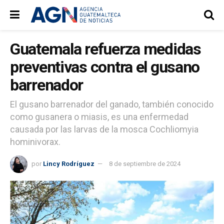
Guatemala refuerza medidas
preventivas contra el gusano
barrenador
El gusano barrenador del ganado, también conocido
como gusanera o miasis, es una enfermedad
causada por las larvas de la mosca Cochliomyia
hominivorax.
por
Lincy Rodríguez
8 de septiembre de 2024