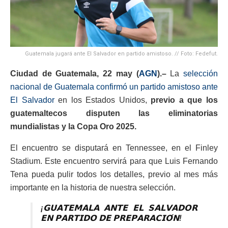
Guatemala jugará ante El Salvador en partido amistoso. // Foto: Fedefut.
Ciudad de Guatemala, 22 may (
AGN
).–
La
selección
nacional de Guatemala confirmó un partido amistoso ante
El Salvador
en los Estados Unidos,
previo a que los
guatemaltecos disputen las eliminatorias
mundialistas y la Copa Oro 2025.
El encuentro se disputará en Tennessee, en el Finley
Stadium. Este encuentro servirá para que Luis Fernando
Tena pueda pulir todos los detalles, previo al mes más
importante en la historia de nuestra selección.
¡𝗚𝗨𝗔𝗧𝗘𝗠𝗔𝗟𝗔 𝗔𝗡𝗧𝗘 𝗘𝗟 𝗦𝗔𝗟𝗩𝗔𝗗𝗢𝗥
𝗘𝗡 𝗣𝗔𝗥𝗧𝗜𝗗𝗢 𝗗𝗘 𝗣𝗥𝗘𝗣𝗔𝗥𝗔𝗖𝗜𝗢́𝗡!