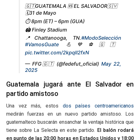
🇬🇹GUATEMALA 🆚 EL SALVADOR🇸🇻
🗓31 de Mayo
⏱️ 8pm (ET) – 6pm (GUA)
🏟 Finley Stadium
📍Chattanooga, TN.
#ModoSelección
#VamosGuate
💪💙⚽️🇬🇹
pic.twitter.com/2kpqlI2fxN
— FFG🇬🇹 (@fedefut_oficial)
May 22,
2025
Guatemala jugará ante El Salvador en
partido amistoso
Una vez más, estos
dos países centroamericanos
medirán fuerzas en un nuevo partido amistoso. Los
guatemalteco buscarán ensanchar la ventaja histórica que
tiene sobre La Selecta en este partido.
El balón rodará
en punto de las 20:00 horas en Estados Unidos y 18:00