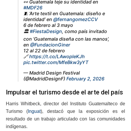
👀 Guatemala teje su identidad en
#MDF26
🧵 ‘Arte textil en Guatemala: diseño e
identidad’ en
@fernangomezCCV
6 de febrero al 3 mayo
🏛️
#FiestaDesign
, como país invitado
con ‘Guatemala diseña con las manos’,
en
@FundacionGiner
12 al 22 de febrero
🔗
https://t.co/LAwopleKJh
pic.twitter.com/MfeBkw3yYT
— Madrid Design Festival
(@MadridDesignF)
February 2, 2026
Impulsar el turismo desde el arte del país
Harris Whitbeck, director del Instituto Guatemalteco de
Turismo (
Inguat
), destacó que la exposición es el
resultado de un trabajo articulado con las comunidades
indígenas.