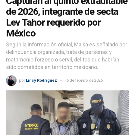
Capturan al quinto extraditable
de 2026, integrante de secta
Lev Tahor requerido por
México
Según la información oficial, Malka es señalado por
delincuencia organizada, trata de personas y
matrimonio forzoso o servil, delitos que habrían
sido cometidos en territorio mexicano.
por
Lincy Rodríguez
6 de febrero de 2026