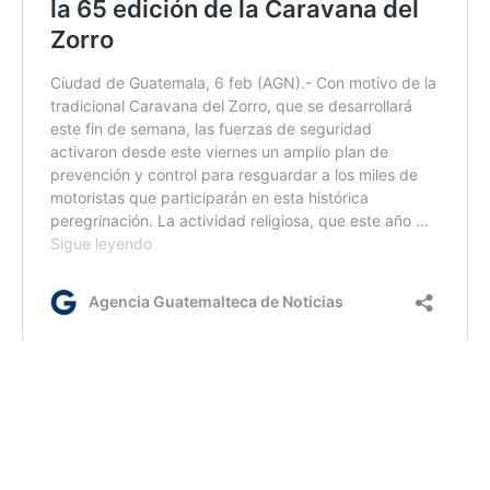
lr/rm/dm
Etiquetas:
2026
Extraditable
Lev Tahor