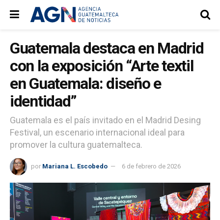
Guatemala destaca en Madrid
con la exposición “Arte textil
en Guatemala: diseño e
identidad”
Guatemala es el país invitado en el Madrid Desing
Festival, un escenario internacional ideal para
promover la cultura guatemalteca.
por
Mariana L. Escobedo
6 de febrero de 2026