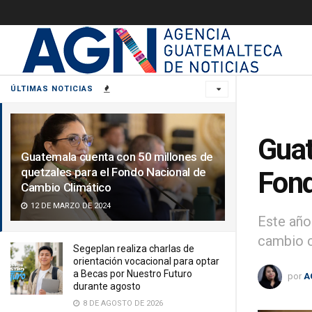
ÚLTIMAS NOTICIAS
Guat
Guatemala cuenta con 50 millones de
quetzales para el Fondo Nacional de
Fond
Cambio Climático
12 DE MARZO DE 2024
Este año
cambio c
Segeplan realiza charlas de
orientación vocacional para optar
a Becas por Nuestro Futuro
por
A
durante agosto
8 DE AGOSTO DE 2026