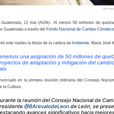
Ministr
Guatemala, 12 mar (AGN).- Al menos 50 millones de quetzal
e Guatemala a través del
Fondo Nacional de Cambio Climátic
rmó este martes la titular de la cartera de
Ambiente
, María José I
enemos una asignación de 50 millones de quetza
royectos de adaptación y mitigación del cambio 
aís.
nunciado en la primera reunión ordinaria del Consejo Nacion
 la Cultura.
urante la reunión del Consejo Nacional de Cam
residente
@BArevalodeLeon
de León, se prese
estacando avances significativos hacia mejores