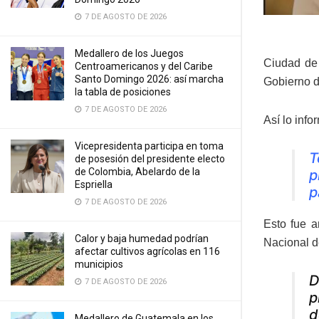
7 DE AGOSTO DE 2026
Medallero de los Juegos
Ciudad de 
Centroamericanos y del Caribe
Santo Domingo 2026: así marcha
Gobierno d
la tabla de posiciones
7 DE AGOSTO DE 2026
Así lo info
Vicepresidenta participa en toma
T
de posesión del presidente electo
de Colombia, Abelardo de la
p
Espriella
p
7 DE AGOSTO DE 2026
Esto fue a
Calor y baja humedad podrían
Nacional de
afectar cultivos agrícolas en 116
municipios
D
7 DE AGOSTO DE 2026
p
d
Medallero de Guatemala en los