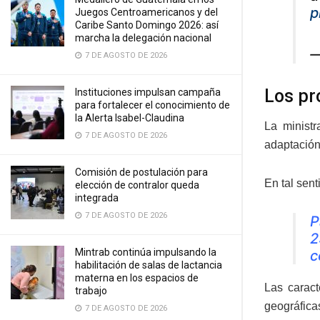
p
Juegos Centroamericanos y del
Caribe Santo Domingo 2026: así
marcha la delegación nacional
—
7 DE AGOSTO DE 2026
Los pr
Instituciones impulsan campaña
para fortalecer el conocimiento de
la Alerta Isabel-Claudina
La ministr
7 DE AGOSTO DE 2026
adaptación
Comisión de postulación para
En tal sent
elección de contralor queda
integrada
7 DE AGOSTO DE 2026
P
2
Mintrab continúa impulsando la
c
habilitación de salas de lactancia
materna en los espacios de
Las caract
trabajo
geográfica
7 DE AGOSTO DE 2026