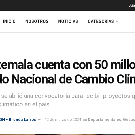
Gua
INICIO
NOSOTROS
NOTICIAS
CATEGORÍAS
emala cuenta con 50 millo
o Nacional de Cambio Cli
 se abrió una convocatoria para recibir proyectos q
limático en el país.
GN - Brenda Larios
12 de marzo de 2024
en
Departamentales
,
Gestió