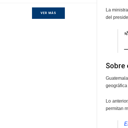
La ministr
VER MÁS
del presid

—
Sobre 
Guatemala 
geográfica
Lo anterio
permitan m
E