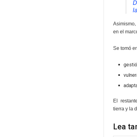
D
l
Asimismo, 
en el marc
Se tomó en
gesti
vulner
adapta
El restant
tierra y la 
Lea ta