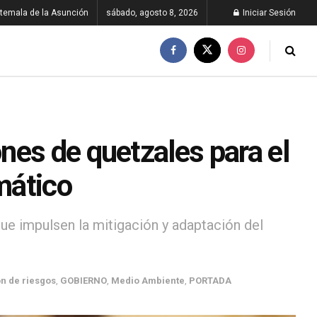
temala de la Asunción
sábado, agosto 8, 2026
Iniciar Sesión
nes de quetzales para el
mático
ue impulsen la mitigación y adaptación del
n de riesgos
,
GOBIERNO
,
Medio Ambiente
,
PORTADA