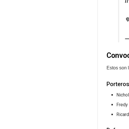

—
Convoc
Estos son l
Porteros
Nicho
Fredy
Ricar