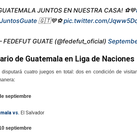
GUATEMALA JUNTOS EN NUESTRA CASA! ⚽️💙
JuntosGuate
🇬🇹💙⚽️
pic.twitter.com/Jqww5D
 FEDEFUT GUATE (@fedefut_oficial)
Septembe
ario de Guatemala en Liga de Naciones
disputará cuatro juegos en total: dos en condición de visita
manera:
de septiembre
mala vs.
El Salvador
0 septiembre