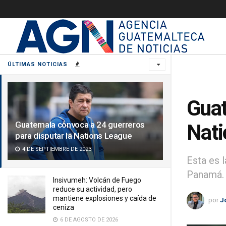
ÚLTIMAS NOTICIAS
Guat
Guatemala convoca a 24 guerreros
Nati
para disputar la Nations League
4 DE SEPTIEMBRE DE 2023
Esta es 
Panamá.
Insivumeh: Volcán de Fuego
reduce su actividad, pero
mantiene explosiones y caída de
por
J
ceniza
6 DE AGOSTO DE 2026