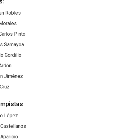
s:
en Robles
Morales
Carlos Pinto
ás Samayoa
o Gordillo
Ardón
ian Jiménez
 Cruz
mpistas
io López
 Castellanos
Aparicio