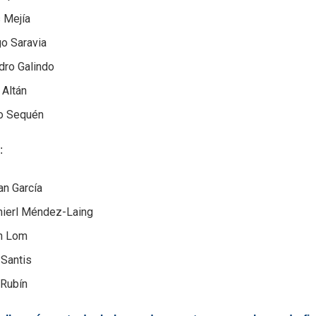
 Mejía
go Saravia
dro Galindo
 Altán
o Sequén
:
an García
nierl Méndez-Laing
n Lom
 Santis
 Rubín