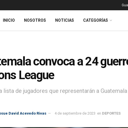
Gua
INICIO
NOSOTROS
NOTICIAS
CATEGORÍAS
emala convoca a 24 guerre
ons League
la lista de jugadores que representarán a Guatemala
osue David Acevedo Rivas
4 de septiembre de 2023
en
DEPORTES