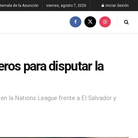
temala de la Asunción
viernes, agosto 7, 2026
Iniciar Sesión
ros para disputar la
 en la Nations League frente a El Salvador y