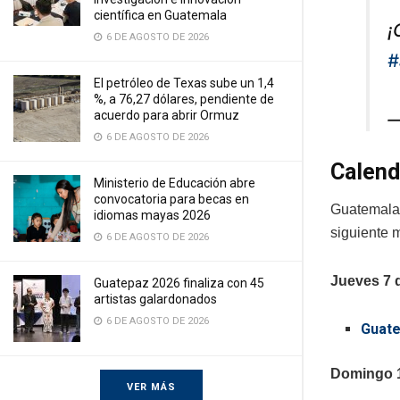
científica en Guatemala
¡
6 DE AGOSTO DE 2026
#
El petróleo de Texas sube un 1,4
%, a 76,27 dólares, pendiente de
acuerdo para abrir Ormuz
—
6 DE AGOSTO DE 2026
Calend
Ministerio de Educación abre
convocatoria para becas en
Guatemala 
idiomas mayas 2026
siguiente 
6 DE AGOSTO DE 2026
Jueves 7 
Guatepaz 2026 finaliza con 45
artistas galardonados
6 DE AGOSTO DE 2026
Guate
Domingo 1
VER MÁS