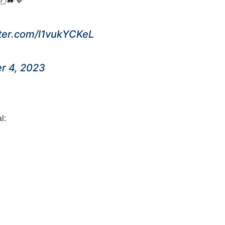
tter.com/l1vukYCKeL
r 4, 2023
l: