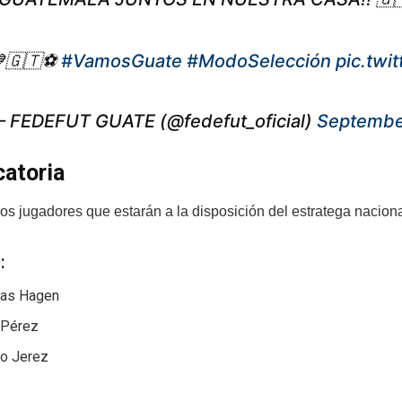
🇬🇹⚽️
#VamosGuate
#ModoSelección
pic.twi
 FEDEFUT GUATE (@fedefut_oficial)
Septembe
atoria
os jugadores que estarán a la disposición del estratega naciona
:
las Hagen
 Pérez
do Jerez