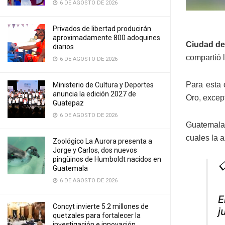
6 DE AGOSTO DE 2026
Privados de libertad producirán
aproximadamente 800 adoquines
Ciudad de
diarios
compartió 
6 DE AGOSTO DE 2026
Para esta 
Ministerio de Cultura y Deportes
anuncia la edición 2027 de
Oro, excep
Guatepaz
6 DE AGOSTO DE 2026
Guatemala 
cuales la a
Zoológico La Aurora presenta a
Jorge y Carlos, dos nuevos
pingüinos de Humboldt nacidos en

Guatemala
6 DE AGOSTO DE 2026
E
Concyt invierte 5.2 millones de
j
quetzales para fortalecer la
investigación e innovación