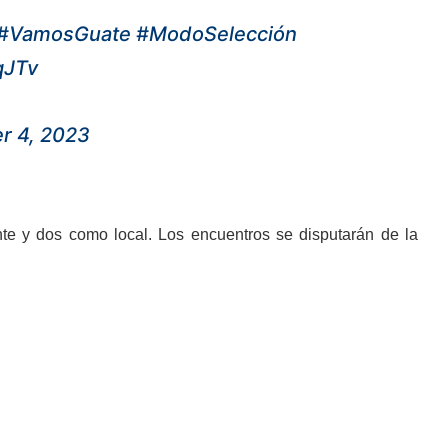
#VamosGuate
#ModoSelección
qJTv
r 4, 2023
nte y dos como local. Los encuentros se disputarán de la