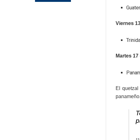
Guate
Viernes 1
Trinid
Martes 17
Panam
El quetzal
panameño
T
p
¡