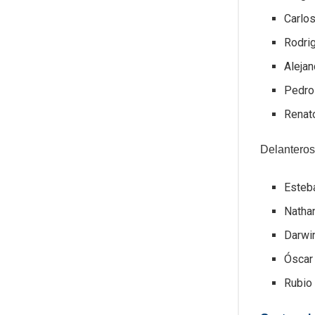
Carlos
Rodri
Alejan
Pedro
Renat
Delanteros
Esteb
Natha
Darwi
Óscar
Rubio