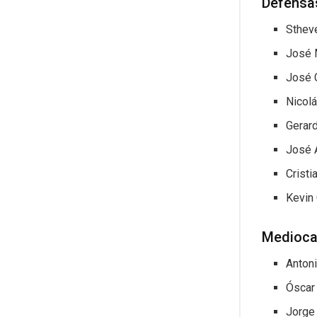
Defensa
Sthev
José 
José 
Nicol
Gerard
José 
Crist
Kevin
Medioca
Anton
Óscar
Jorge 