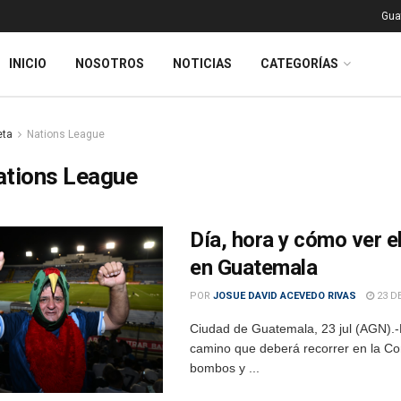
Gua
INICIO
NOSOTROS
NOTICIAS
CATEGORÍAS
eta
Nations League
ations League
Día, hora y cómo ver 
en Guatemala
POR
JOSUE DAVID ACEVEDO RIVAS
23 DE
Ciudad de Guatemala, 23 jul (AGN).-
camino que deberá recorrer en la C
bombos y ...