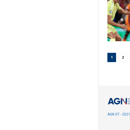
1
2
AGN.GT - 202