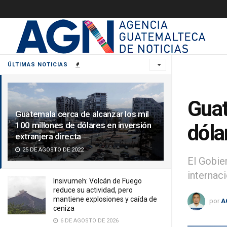
ÚLTIMAS NOTICIAS
Guat
Guatemala cerca de alcanzar los mil
100 millones de dólares en inversión
dóla
extranjera directa
25 DE AGOSTO DE 2022
El Gobie
internaci
Insivumeh: Volcán de Fuego
reduce su actividad, pero
mantiene explosiones y caída de
por
A
ceniza
6 DE AGOSTO DE 2026