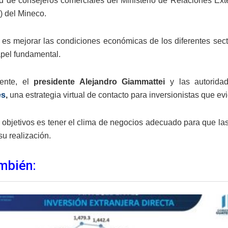
d de consejeros comerciales del Ministerio de Relaciones Ext
 del Mineco.
o es mejorar las condiciones económicas de los diferentes sec
apel fundamental.
ente, el
presidente Alejandro Giammattei
y las autorida
es
,
una estrategia virtual de contacto para inversionistas que e
 objetivos es tener el clima de negocios adecuado para que la
su realización.
mbién: