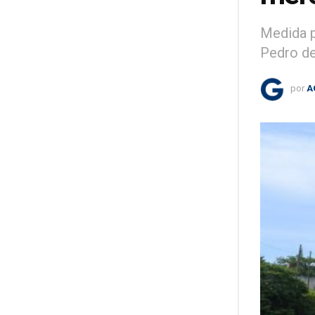
Medida p
Pedro de
por
A