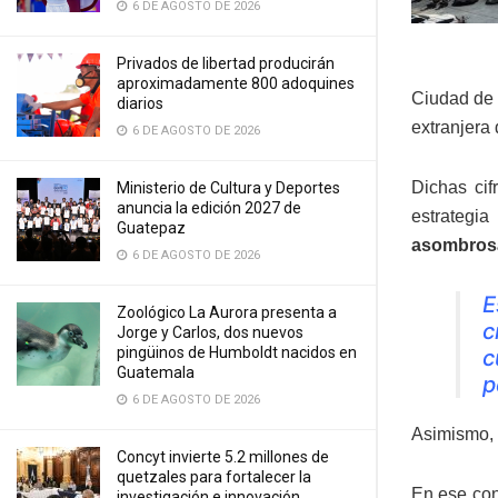
6 DE AGOSTO DE 2026
Privados de libertad producirán
aproximadamente 800 adoquines
Ciudad de 
diarios
extranjera
6 DE AGOSTO DE 2026
Dichas cif
Ministerio de Cultura y Deportes
anuncia la edición 2027 de
estrategia
Guatepaz
asombrosa
6 DE AGOSTO DE 2026
E
Zoológico La Aurora presenta a
c
Jorge y Carlos, dos nuevos
pingüinos de Humboldt nacidos en
c
Guatemala
p
6 DE AGOSTO DE 2026
Asimismo, 
Concyt invierte 5.2 millones de
quetzales para fortalecer la
En ese con
investigación e innovación