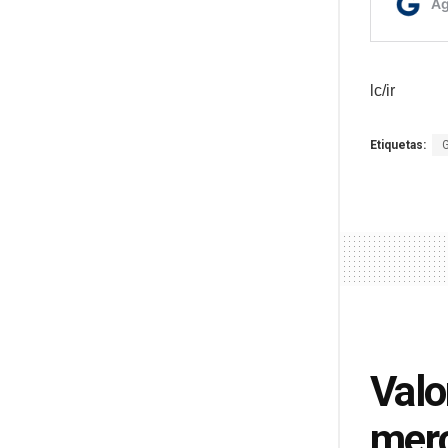
lc/ir
Etiquetas:
Valo
mer