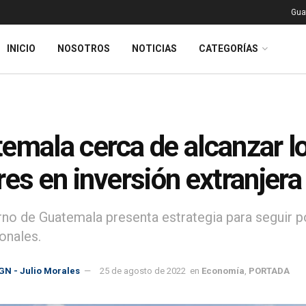
Gua
INICIO
NOSOTROS
NOTICIAS
CATEGORÍAS
emala cerca de alcanzar lo
res en inversión extranjera
rno de Guatemala presenta estrategia para seguir 
onales.
GN - Julio Morales
25 de agosto de 2022
en
Economía
,
PORTADA