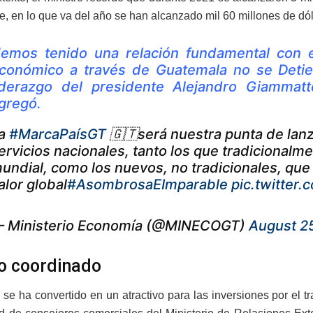
e, en lo que va del año se han alcanzado mil 60 millones de dól
emos tenido una relación fundamental con el
conómico a través de Guatemala no se Detie
iderazgo del presidente Alejandro Giammatt
gregó.
a
#MarcaPaísGT
🇬🇹será nuestra punta de lanz
ervicios nacionales, tanto los que tradicional
undial, como los nuevos, no tradicionales, qu
alor global
#AsombrosaEImparable
pic.twitte
 Ministerio Economía (@MINECOGT)
August 2
o coordinado
se ha convertido en un atractivo para las inversiones por el 