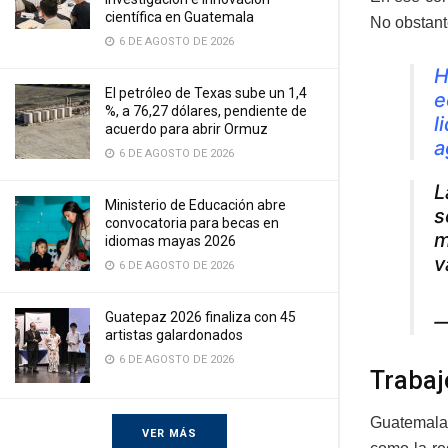
científica en Guatemala
No obstant
6 DE AGOSTO DE 2026
H
El petróleo de Texas sube un 1,4
e
%, a 76,27 dólares, pendiente de
l
acuerdo para abrir Ormuz
a
6 DE AGOSTO DE 2026
L
Ministerio de Educación abre
s
convocatoria para becas en
m
idiomas mayas 2026
v
6 DE AGOSTO DE 2026
Guatepaz 2026 finaliza con 45
—
artistas galardonados
6 DE AGOSTO DE 2026
Trabaj
Guatemala 
VER MÁS