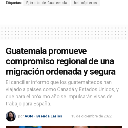
Etiquetas:
Ejército de Guatemala
helicópteros
Guatemala promueve
compromiso regional de una
migración ordenada y segura
El canciller informó que los guatemaltecos han
viajado a países como Canadá y Estados Unidos, y
que para el próximo año se impulsarán visas de
trabajo para España.
por
AGN - Brenda Larios
15 de diciembre de 2022