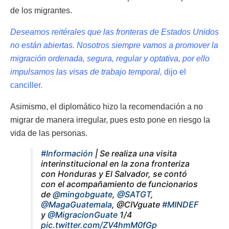
de los migrantes.
Deseamos reitérales que las fronteras de Estados Unidos
no están abiertas. Nosotros siempre vamos a promover la
migración ordenada, segura, regular y optativa, por ello
impulsamos las visas de trabajo temporal,
dijo el
canciller.
Asimismo, el diplomático hizo la recomendación a no
migrar de manera irregular, pues esto pone en riesgo la
vida de las personas.
#Información
| Se realiza una visita
interinstitucional en la zona fronteriza
con Honduras y El Salvador, se contó
con el acompañamiento de funcionarios
de
@mingobguate
,
@SATGT
,
@MagaGuatemala
, @CIVguate
#MINDEF
y
@MigracionGuate
1/4
pic.twitter.com/ZV4hmM0fGp