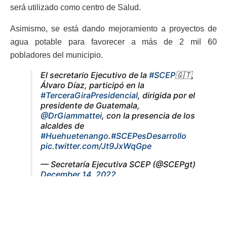
será utilizado como centro de Salud.
Asimismo, se está dando mejoramiento a proyectos de
agua potable para favorecer a más de 2 mil 60
pobladores del municipio.
El secretario Ejecutivo de la
#SCEP
🇬🇹,
Álvaro Díaz, participó en la
#TerceraGiraPresidencial
, dirigida por el
presidente de Guatemala,
@DrGiammattei
, con la presencia de los
alcaldes de
#Huehuetenango
.
#SCEPesDesarrollo
pic.twitter.com/Jt9JxWqGpe
— Secretaría Ejecutiva SCEP (@SCEPgt)
December 14, 2022
Los proyectos
Este año, Huehuetenango ejecutó 579 proyectos, lo que