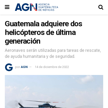
Guatemala adquiere dos
helicópteros de última
generación
Aeronaves serán utilizadas para tareas de rescate,
de ayuda humanitaria y de seguridad.
por
AGN
14 de diciembre de 2022