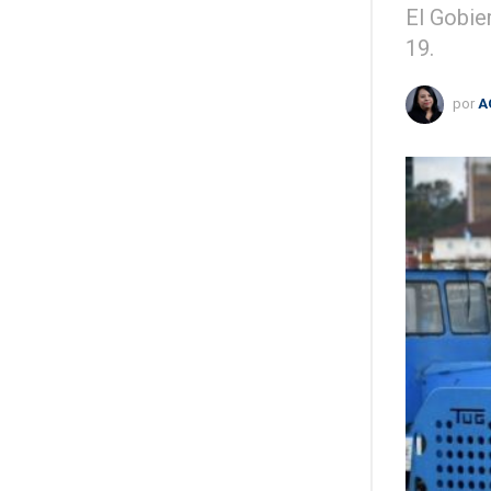
El Gobie
19.
por
A