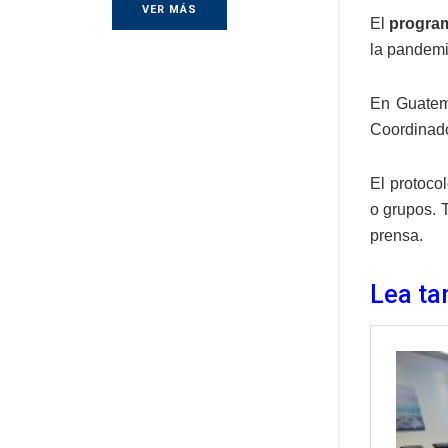
VER MÁS
El
program
la pandem
En Guatem
Coordinado
El protoco
o grupos. 
prensa.
Lea ta