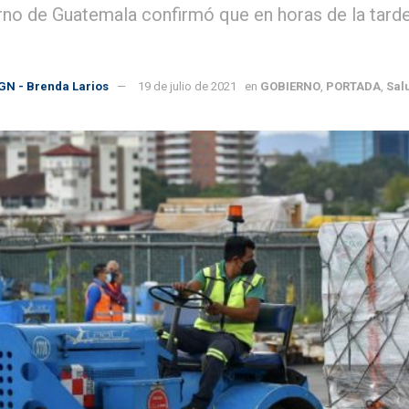
rno de Guatemala confirmó que en horas de la tarde
GN - Brenda Larios
19 de julio de 2021
en
GOBIERNO
,
PORTADA
,
Sal