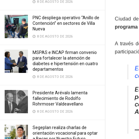
8 DE AGOSTO DE 2026
PNC despliega operativo “Anillo de
Ciudad de
Contención” en sectores de Villa
programa 
Nueva
8 DE AGOSTO DE 2026
A través 
participaci
MSPAS e INCAP firman convenio
para fortalecer la atención de
diabetes e hipertensión en cuatro
E
departamentos
c
8 DE AGOSTO DE 2026
E
Presidente Arévalo lamenta
p
fallecimiento de Rodolfo
c
Rohrmoser Valdeavellano
A
8 DE AGOSTO DE 2026
Segeplan realiza charlas de
—
orientación vocacional para optar
a Becas por Nuestro Futuro