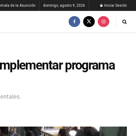
emala de la Asunción
domingo, agosto 9, 2026
Iniciar Sesión
 implementar programa
entales.