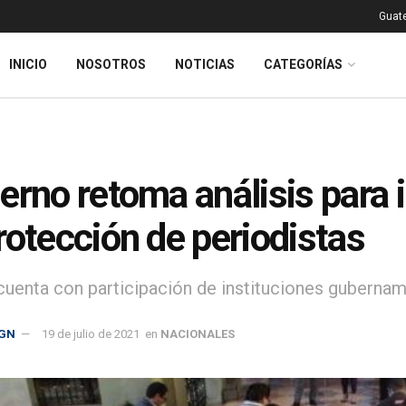
Guat
INICIO
NOSOTROS
NOTICIAS
CATEGORÍAS
erno retoma análisis para
rotección de periodistas
cuenta con participación de instituciones gubernam
GN
19 de julio de 2021
en
NACIONALES