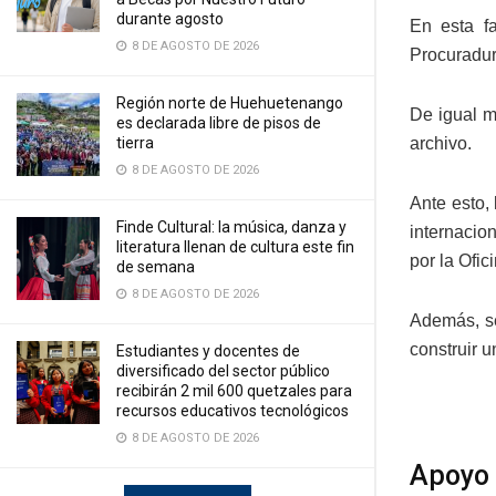
durante agosto
En esta f
8 DE AGOSTO DE 2026
Procuradur
Región norte de Huehuetenango
De igual m
es declarada libre de pisos de
archivo.
tierra
8 DE AGOSTO DE 2026
Ante esto,
Finde Cultural: la música, danza y
internacio
literatura llenan de cultura este fin
por la Ofi
de semana
8 DE AGOSTO DE 2026
Además, se
construir u
Estudiantes y docentes de
diversificado del sector público
recibirán 2 mil 600 quetzales para
recursos educativos tecnológicos
8 DE AGOSTO DE 2026
Apoyo 