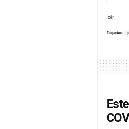
lc/ir
Etiquetas:
Este
COVI