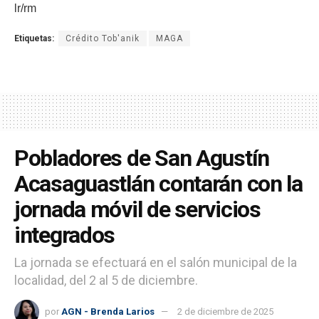
lr/rm
Etiquetas:
Crédito Tob'anik
MAGA
Pobladores de San Agustín
Acasaguastlán contarán con la
jornada móvil de servicios
integrados
La jornada se efectuará en el salón municipal de la
localidad, del 2 al 5 de diciembre.
por
AGN - Brenda Larios
2 de diciembre de 2025