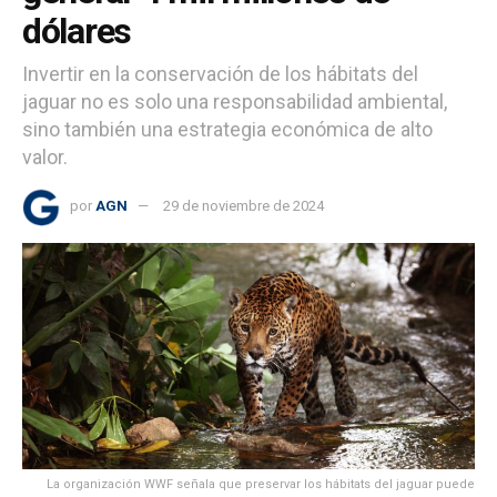
dólares
Invertir en la conservación de los hábitats del
jaguar no es solo una responsabilidad ambiental,
sino también una estrategia económica de alto
valor.
por
AGN
29 de noviembre de 2024
La organización WWF señala que preservar los hábitats del jaguar puede