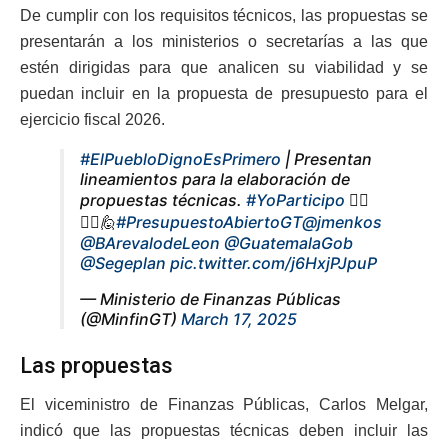
De cumplir con los requisitos técnicos, las propuestas se
presentarán a los ministerios o secretarías a las que
estén dirigidas para que analicen su viabilidad y se
puedan incluir en la propuesta de presupuesto para el
ejercicio fiscal 2026.
#ElPuebloDignoEsPrimero
| Presentan
lineamientos para la elaboración de
propuestas técnicas.
#YoParticipo
🙋‍♂️
🙋‍♀️🙋
#PresupuestoAbiertoGT
@jmenkos
@BArevalodeLeon
@GuatemalaGob
@Segeplan
pic.twitter.com/j6HxjPJpuP
— Ministerio de Finanzas Públicas
(@MinfinGT)
March 17, 2025
Las propuestas
El viceministro de Finanzas Públicas, Carlos Melgar,
indicó que las propuestas técnicas deben incluir las