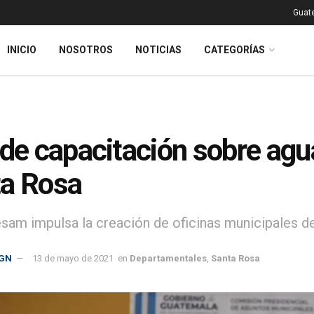
Guat
INICIO
NOSOTROS
NOTICIAS
CATEGORÍAS
 de capacitación sobre agu
a Rosa
sam impulsa la creación de oficinas municipales d
GN
13 de mayo de 2021
en
Departamentales
,
Santa Rosa