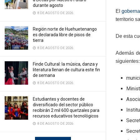
durante agosto
El
goberna
8 DE AGOSTO DE 2026
territorio 
Región norte de Huehuetenango
es declarada libre de pisos de
De esta cue
tierra
8 DE AGOSTO DE 2026
Además de 
siguientes:
Finde Cultural: la música, danza y
literatura llenan de cultura este fin
de semana
munic
8 DE AGOSTO DE 2026
Minis
Asoci
Estudiantes y docentes de
diversificado del sector público
Instit
recibirán 2 mil 600 quetzales para
recursos educativos tecnológicos
Secret
8 DE AGOSTO DE 2026
Secret