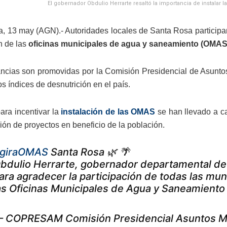
El gobernador Obdulio Herrarte resaltó la importancia de instala
, 13 may (AGN).- Autoridades locales de Santa Rosa participan 
n de las
oficinas municipales de agua y saneamiento (OMAS
ancias son promovidas por la Comisión Presidencial de Asunt
os índices de desnutrición en el país.
ara incentivar la
instalación de las OMAS
se han llevado a c
ión de proyectos en beneficio de la población.
giraOMAS
Santa Rosa 🌿 🌴
bdulio Herrarte, gobernador departamental de S
ara agradecer la participación de todas las mun
as Oficinas Municipales de Agua y Saneamient
 COPRESAM Comisión Presidencial Asuntos M