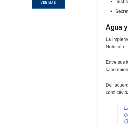
Insti
VER MÁS
Secret
Agua y
La impleme
Nutrición.
Entre sus 
saneamien
De acuerd
conflictivi
L
c
O