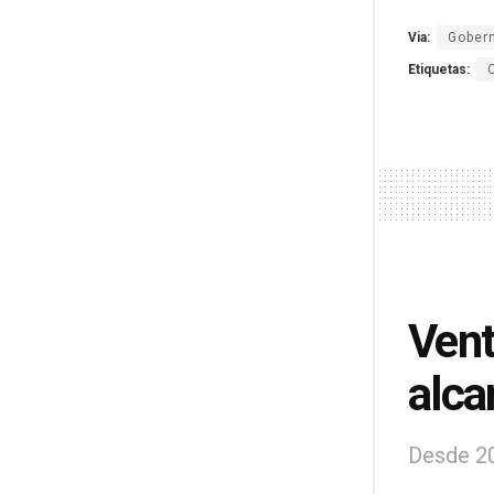
Via:
Gober
Etiquetas:
Vent
alca
Desde 20