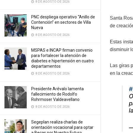
8 DE AGOSTO DE 2026
PNC despliega operativo “Anillo de
Santa Rosa
Contención” en sectores de Villa
de creació
Nueva
8 DE AGOSTO DE 2026
Estas inst
disminuir l
MSPAS e INCAP firman convenio
para fortalecer la atención de
diabetes e hipertensión en cuatro
Las giras p
departamentos
en la creac
8 DE AGOSTO DE 2026
#
Presidente Arévalo lamenta
fallecimiento de Rodolfo
O
Rohrmoser Valdeavellano
p
8 DE AGOSTO DE 2026
l
Segeplan realiza charlas de
—
orientación vocacional para optar
a Becas por Nuestro Futuro