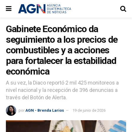
Gabinete Económico da
seguimiento a los precios de
combustibles y a acciones
para fortalecer la estabilidad
económica
A su vez, la Diaco reportó 2 mil 425 monitoreos a
nivel nacional y la recepción de 396 denuncias a
través del Botón de Alerta.
por
AGN - Brenda Larios
19 de junio de 2026