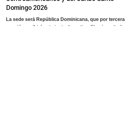
Domingo 2026
La sede será República Dominicana, que por tercera
ocasión recibirá esta justa deportiva.
El país caribeño
ya fue anfitrión en Santo Domingo 1974 y en Santiago de
los Caballeros 1986, con lo que ha acumulado
experiencia en la organización de un evento que reúne a
lo mejor del deporte de la región.
Con el conteo en marcha, los atletas afinan detalles,
intensifican su preparación y comienzan a visualizar
el momento de entrar en competencia.
Son 100 días
que separan a toda una generación de deportistas de
una nueva oportunidad para hacer historia.
El camino está trazado y la meta clara: competir,
trascender y representar con orgullo los colores de
Guatemala en el escenario internacional.
La fiesta