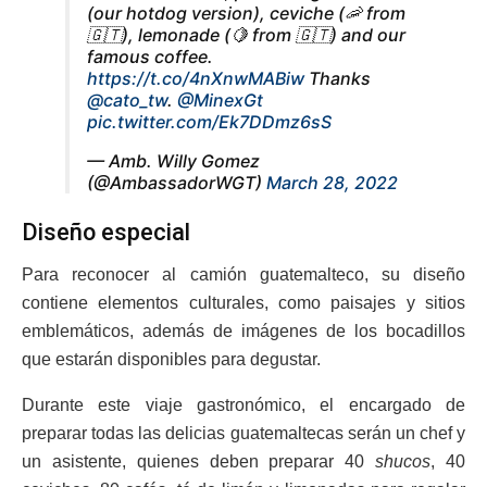
(our hotdog version), ceviche (🦐 from
🇬🇹), lemonade (🍋 from 🇬🇹) and our
famous coffee.
https://t.co/4nXnwMABiw
Thanks
@cato_tw
.
@MinexGt
pic.twitter.com/Ek7DDmz6sS
— Amb. Willy Gomez
(@AmbassadorWGT)
March 28, 2022
Diseño especial
Para reconocer al camión guatemalteco, su diseño
contiene elementos culturales, como paisajes y sitios
emblemáticos, además de imágenes de los bocadillos
que estarán disponibles para degustar.
Durante este viaje gastronómico, el encargado de
preparar todas las delicias guatemaltecas serán un chef y
un asistente, quienes deben preparar 40
shucos
, 40