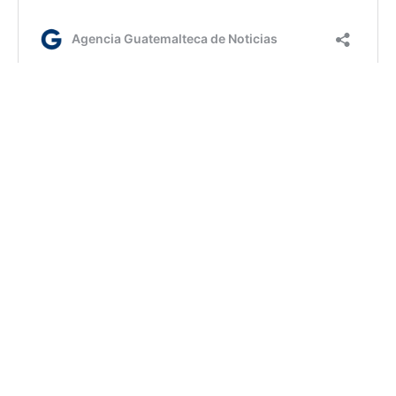
fm/dm
AGN.GT - 2021
Sitio web desarrollado por:
SCSPR