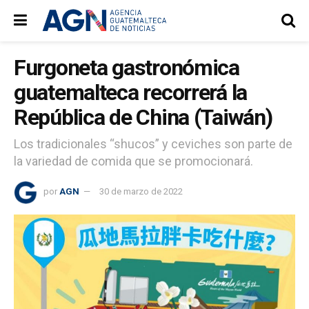
Furgoneta gastronómica
guatemalteca recorrerá la
República de China (Taiwán)
Los tradicionales “shucos” y ceviches son parte de
la variedad de comida que se promocionará.
por
AGN
30 de marzo de 2022