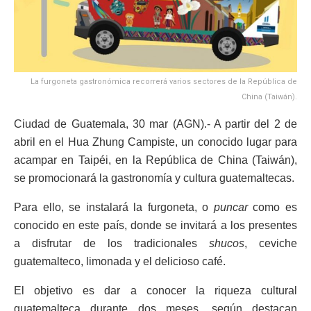
La furgoneta gastronómica recorrerá varios sectores de la República de
China (Taiwán).
Ciudad de Guatemala, 30 mar (AGN).- A partir del 2 de
abril en el Hua Zhung Campiste, un conocido lugar para
acampar en Taipéi, en la República de China (Taiwán),
se promocionará la gastronomía y cultura guatemaltecas.
Para ello, se instalará la furgoneta, o
puncar
como es
conocido en este país, donde se invitará a los presentes
a disfrutar de los tradicionales
shucos
, ceviche
guatemalteco, limonada y el delicioso café.
El objetivo es dar a conocer la riqueza cultural
guatemalteca durante dos meses, según destacan