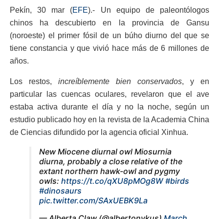
Pekín, 30 mar (
EFE
).- Un equipo de paleontólogos
chinos ha descubierto en la provincia de Gansu
(noroeste) el primer fósil de un búho diurno del que se
tiene constancia y que vivió hace más de 6 millones de
años.
Los restos,
increíblemente bien conservados
, y en
particular las cuencas oculares, revelaron que el ave
estaba activa durante el día y no la noche, según un
estudio publicado hoy en la revista de la Academia China
de Ciencias difundido por la agencia oficial Xinhua.
New Miocene diurnal owl Miosurnia
diurna, probably a close relative of the
extant northern hawk-owl and pygmy
owls:
https://t.co/qXU8pMOg8W
#birds
#dinosaurs
pic.twitter.com/SAxUEBK9La
— Alberta Claw (@albertonykus)
March