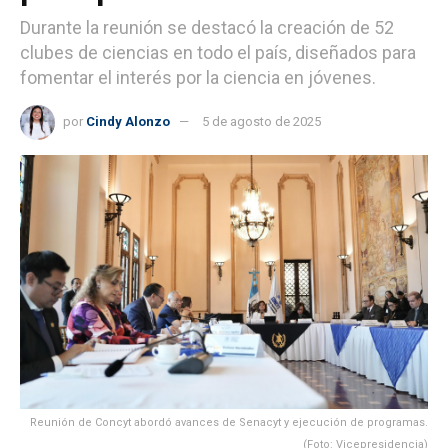
Durante la reunión se destacó la creación de 52
clubes de ciencias en todo el país, diseñados para
fomentar el interés por la ciencia en jóvenes.
por
Cindy Alonzo
5 de agosto de 2025
Reunión de Concyt abordó avances de Senacyt y ejecución de programas.
(Foto: Vicepresidencia)