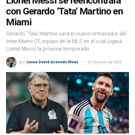
Lionel Messi se reencontrará
con Gerardo ‘Tata’ Martino en
Miami
Gerardo ‘Tata’ Martino será el nuevo entrenador del
Inter Miami CF, equipo de la MLS en el cual jugará
Lionel Messi la próxima temporada.
por
Josue David Acevedo Rivas
29 de junio de 2023