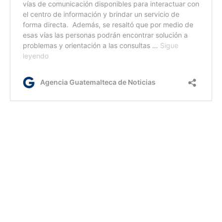
ym/cv/ir
Etiquetas:
Noche del DPI
Renap