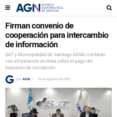
Firman convenio de
cooperación para intercambio
de información
SAT y Municipalidad de Santiago Atitlán contarán
con información en línea sobre el pago del
impuesto de circulación.
por
AGN
29 de agosto de 2022