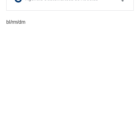
bl/rm/dm
Etiquetas:
jornada móvil de servicios integrados
SCEP
AGN.GT - 2021
Sitio web desarrollado por:
SCSPR