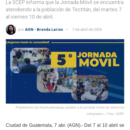
La SCEP informa que la Jornada Móvil se encuentra
atendiendo a la población de Tectitán, del martes 7
al viernes 10 de abril.
por
AGN - Brenda Larios
7 de abril de 2026
Pobladores de Huehuetenango asisten a la jornada móvil de servicios
integrados. / Foto: SCEP.
Ciudad de Guatemala, 7 abr. (AGN).- Del 7 al 10 abril se