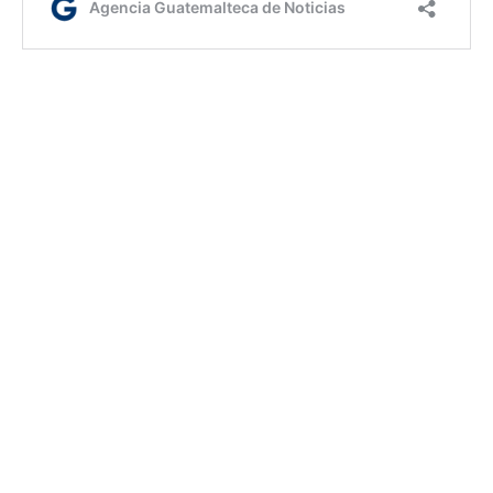
ym/dc
Etiquetas:
Ministerio de Economía
AGN.GT - 2021
Sitio web desarrollado por:
SCSPR