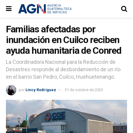
Familias afectadas por
inundación en Cuilco reciben
ayuda humanitaria de Conred
La Coordinadora Nacional para la Reducción de
Desastres responde al desbordamiento de un río
en el barrio San Pedro, Cuilco, Huehuetenango.
por
Lincy Rodríguez
31 de octubre de 2023