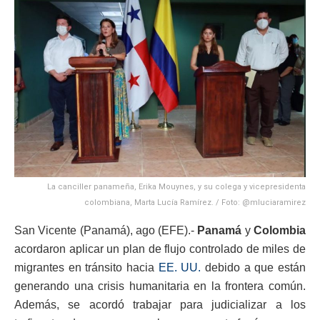
La canciller panameña, Erika Mouynes, y su colega y vicepresidenta
colombiana, Marta Lucía Ramírez. / Foto: @mluciaramirez
San Vicente (Panamá), ago (EFE).-
Panamá
y
Colombia
acordaron aplicar un plan de flujo controlado de miles de
migrantes en tránsito hacia
EE. UU.
debido a que están
generando una crisis humanitaria en la frontera común.
Además, se acordó trabajar para judicializar a los