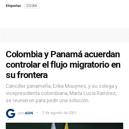
Etiquetas:
COAN
Colombia y Panamá acuerdan
controlar el flujo migratorio en
su frontera
Canciller panameña, Erika Mouynes, y su colega y
vicepresidenta colombiana, Marta Lucía Ramírez,
se reunieron para pedir una solución.
por
AGN
7 de agosto de 2021