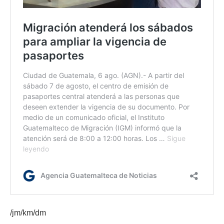
/jm/km/dm