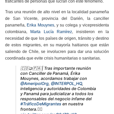
traficantes de personas que lucran con este fenómeno.
Tras una reunión de alto nivel en la localidad panameña
de San Vicente, provincia del Darién, la canciller
panameña,
Erika Mouynes
, y su colega y vicepresidenta
colombiana,
Marta Lucía Ramírez
, insistieron en la
necesidad de que los países de origen, tránsito y destino
de estos migrantes, en su mayoría haitianos que están
saliendo de Chile, se involucren para dar una solución
coordinada que evite crisis humanitarias o sanitarias.
🇨🇴🤝🇵🇦 | Tras importante reunión
con Canciller de Panamá, Érika
Mouynes, acordamos trabajar con
@AmeripolOrg
,
@INTERPOL_HQ
,
inteligencia y autoridades de Colombia
y Panamá para judicializar a todos los
responsables del negocio infame del
#TráficoDeMigrantes
en nuestra
frontera.👇🏻