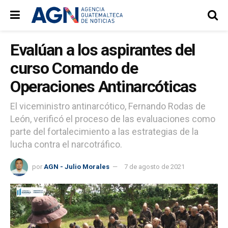
Evalúan a los aspirantes del
curso Comando de
Operaciones Antinarcóticas
El viceministro antinarcótico, Fernando Rodas de
León, verificó el proceso de las evaluaciones como
parte del fortalecimiento a las estrategias de la
lucha contra el narcotráfico.
por
AGN - Julio Morales
7 de agosto de 2021