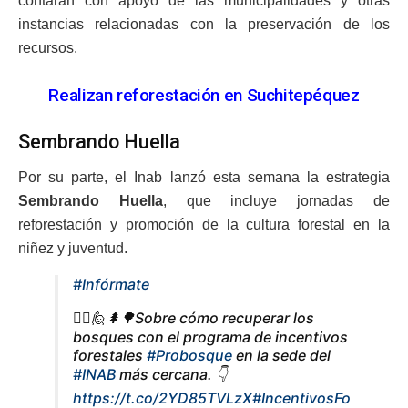
contarán con apoyo de las municipalidades y otras
instancias relacionadas con la preservación de los
recursos.
Realizan reforestación en Suchitepéquez
Sembrando Huella
Por su parte, el Inab lanzó esta semana la estrategia
Sembrando Huella
, que incluye jornadas de
reforestación y promoción de la cultura forestal en la
niñez y juventud.
#Infórmate
🙋‍♀️🙋🌲🌳Sobre cómo recuperar los
bosques con el programa de incentivos
forestales
#Probosque
en la sede del
#INAB
más cercana. 👇
https://t.co/2YD85TVLzX
#IncentivosFo