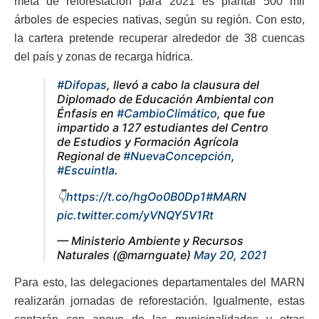
meta de reforestación para 2021 es plantar 500 mil
árboles de especies nativas, según su región. Con esto,
la cartera pretende recuperar alrededor de 38 cuencas
del país y zonas de recarga hídrica.
#Difopas
, llevó a cabo la clausura del
Diplomado de Educación Ambiental con
Énfasis en
#CambioClimático
, que fue
impartido a 127 estudiantes del Centro
de Estudios y Formación Agrícola
Regional de
#NuevaConcepción
,
#Escuintla
.
👇
https://t.co/hgOo0B0Dp1
#MARN
pic.twitter.com/yVNQY5V1Rt
— Ministerio Ambiente y Recursos
Naturales (@marnguate)
May 20, 2021
Para esto, las delegaciones departamentales del MARN
realizarán jornadas de reforestación. Igualmente, estas