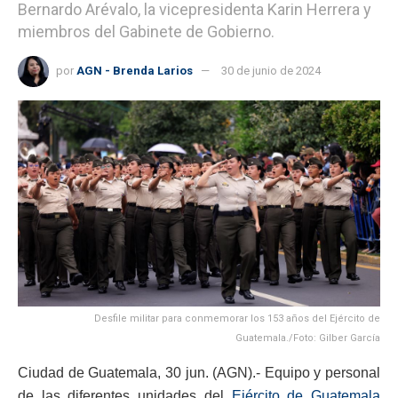
Bernardo Arévalo, la vicepresidenta Karin Herrera y
miembros del Gabinete de Gobierno.
por
AGN - Brenda Larios
30 de junio de 2024
Desfile militar para conmemorar los 153 años del Ejército de
Guatemala./Foto: Gilber García
Ciudad de Guatemala, 30 jun. (AGN).- Equipo y personal
de las diferentes unidades del
Ejército de Guatemala