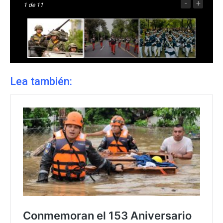
-
+
1
de 11
Lea también: