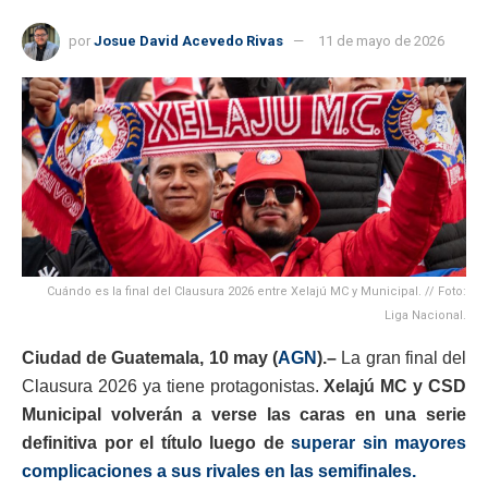
por
Josue David Acevedo Rivas
11 de mayo de 2026
Cuándo es la final del Clausura 2026 entre Xelajú MC y Municipal. // Foto:
Liga Nacional.
Ciudad de Guatemala, 10 may (
AGN
).–
La gran final del
Clausura 2026 ya tiene protagonistas.
Xelajú MC
y
CSD
Municipal
volverán a verse las caras en una serie
definitiva por el título luego de
superar sin mayores
complicaciones a sus rivales en las semifinales.