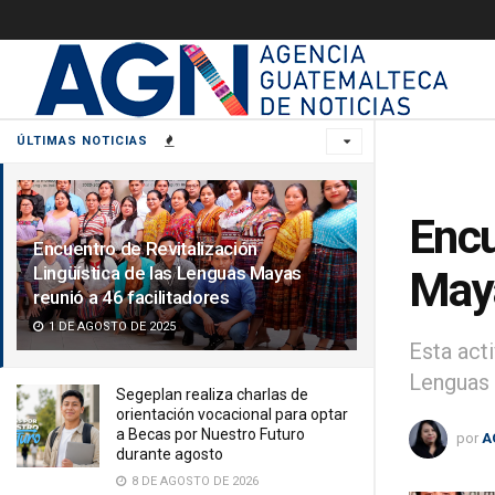
ÚLTIMAS NOTICIAS
Encu
Encuentro de Revitalización
Lingüística de las Lenguas Mayas
Maya
reunió a 46 facilitadores
1 DE AGOSTO DE 2025
Esta acti
Lenguas
Segeplan realiza charlas de
orientación vocacional para optar
a Becas por Nuestro Futuro
por
A
durante agosto
8 DE AGOSTO DE 2026