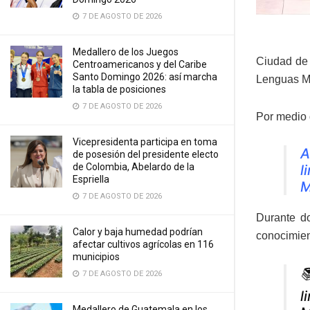
7 DE AGOSTO DE 2026
Medallero de los Juegos
Ciudad de 
Centroamericanos y del Caribe
Santo Domingo 2026: así marcha
Lenguas Ma
la tabla de posiciones
7 DE AGOSTO DE 2026
Por medio d
Vicepresidenta participa en toma
A
de posesión del presidente electo
de Colombia, Abelardo de la
l
Espriella
M
7 DE AGOSTO DE 2026
Durante do
Calor y baja humedad podrían
conocimien
afectar cultivos agrícolas en 116
municipios

7 DE AGOSTO DE 2026
l
Medallero de Guatemala en los