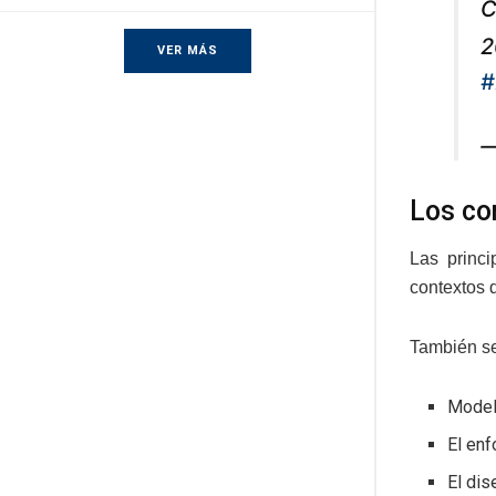
C
2
VER MÁS
#
—
Los co
Las princi
contextos d
También se 
Model
El enf
El di