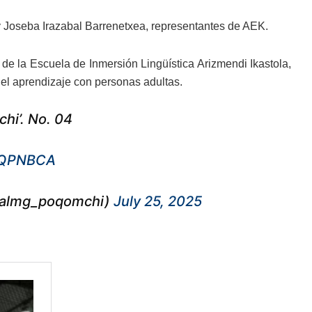
 y Joseba Irazabal Barrenetxea, representantes de AEK.
 de la Escuela de Inmersión Lingüística Arizmendi Ikastola,
el aprendizaje con personas adultas.
hi’. No. 04
58QPNBCA
@almg_poqomchi)
July 25, 2025