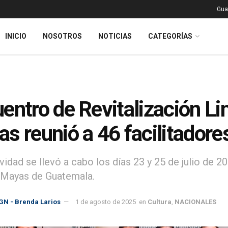
Gua
INICIO
NOSOTROS
NOTICIAS
CATEGORÍAS
entro de Revitalización Li
s reunió a 46 facilitadore
vidad se llevó a cabo los días 23 y 25 de julio de 2
 Mayas de Guatemala.
GN - Brenda Larios
1 de agosto de 2025
en
Cultura
,
NACIONALES