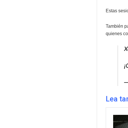
Estas sesi
También pa
quienes co
X
¡
—
Lea ta