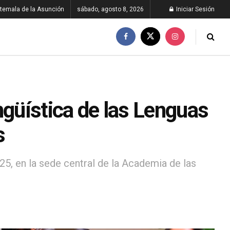
temala de la Asunción
sábado, agosto 8, 2026
Iniciar Sesión
ngüística de las Lenguas
s
025, en la sede central de la Academia de las