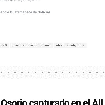
ALMG
conservación de idiomas
idiomas indígenas
 Osorio capturado en el AIL