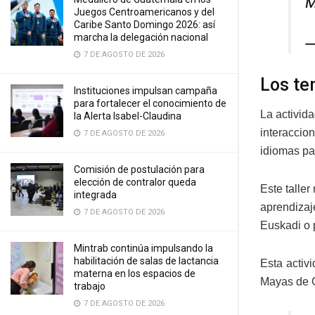
M
Juegos Centroamericanos y del
Caribe Santo Domingo 2026: así
marcha la delegación nacional
—
7 DE AGOSTO DE 2026
Los t
Instituciones impulsan campaña
para fortalecer el conocimiento de
La activid
la Alerta Isabel-Claudina
interaccio
7 DE AGOSTO DE 2026
idiomas pa
Comisión de postulación para
elección de contralor queda
Este talle
integrada
aprendizaj
7 DE AGOSTO DE 2026
Euskadi o 
Mintrab continúa impulsando la
habilitación de salas de lactancia
Esta activ
materna en los espacios de
Mayas de 
trabajo
7 DE AGOSTO DE 2026