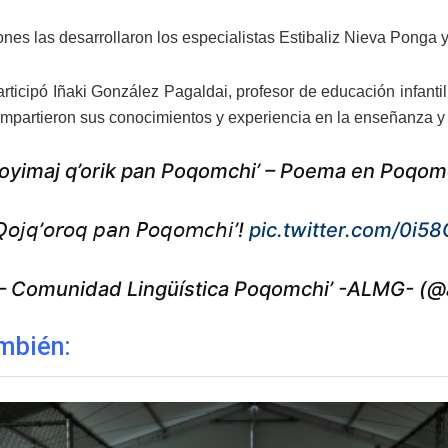
ones las desarrollaron los especialistas Estibaliz Nieva Ponga
rticipó Iñaki González Pagaldai, profesor de educación infantil
mpartieron sus conocimientos y experiencia en la enseñanza y 
oyimaj q’orik pan Poqomchi’ – Poema en Poqomc
𝘰𝘫𝘲’𝘰𝘳𝘰𝘲 𝘱𝘢𝘯 𝘗𝘰𝘲𝘰𝘮𝘤𝘩𝘪’!
pic.twitter.com/0i
 Comunidad Lingüística Poqomchi’ -ALMG- (
mbién: