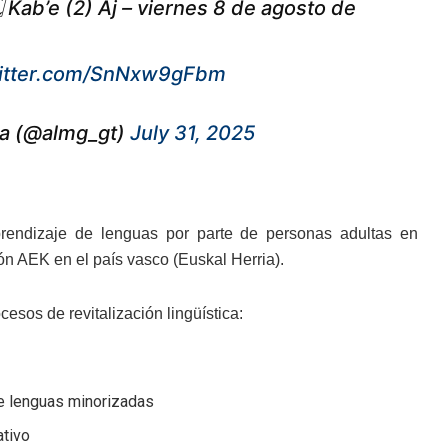
️ Kab’e (2) Aj – viernes 8 de agosto de
witter.com/SnNxw9gFbm
la (@almg_gt)
July 31, 2025
aprendizaje de lenguas por parte de personas adultas en
ión AEK en el país vasco (Euskal Herria).
esos de revitalización lingüística:
de lenguas minorizadas
ativo