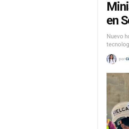
Mini
en S
Nuevo ho
tecnologí
por
C