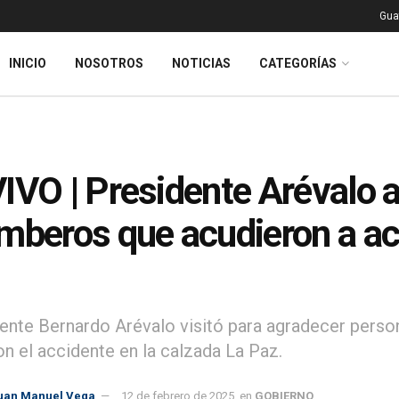
Gua
INICIO
NOSOTROS
NOTICIAS
CATEGORÍAS
IVO | Presidente Arévalo
mberos que acudieron a ac
dente Bernardo Arévalo visitó para agradecer per
on el accidente en la calzada La Paz.
uan Manuel Vega
12 de febrero de 2025
en
GOBIERNO