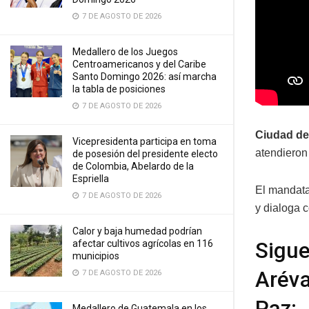
7 DE AGOSTO DE 2026
Medallero de los Juegos
Centroamericanos y del Caribe
Santo Domingo 2026: así marcha
la tabla de posiciones
7 DE AGOSTO DE 2026
Ciudad de
Vicepresidenta participa en toma
atendieron
de posesión del presidente electo
de Colombia, Abelardo de la
Espriella
El mandata
7 DE AGOSTO DE 2026
y dialoga c
Calor y baja humedad podrían
Sigue
afectar cultivos agrícolas en 116
municipios
Aréva
7 DE AGOSTO DE 2026
Paz:
Medallero de Guatemala en los