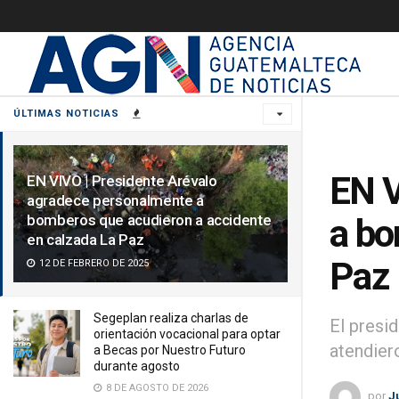
ÚLTIMAS NOTICIAS
EN V
EN VIVO | Presidente Arévalo
agradece personalmente a
bomberos que acudieron a accidente
a bo
en calzada La Paz
Paz
12 DE FEBRERO DE 2025
Segeplan realiza charlas de
El presi
orientación vocacional para optar
atendier
a Becas por Nuestro Futuro
durante agosto
8 DE AGOSTO DE 2026
por
J