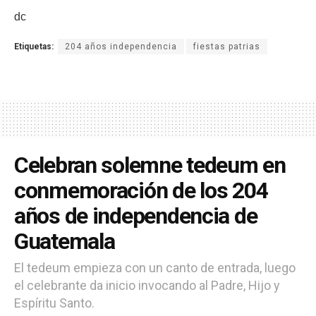
dc
Etiquetas:
204 años independencia
fiestas patrias
Celebran solemne tedeum en
conmemoración de los 204
años de independencia de
Guatemala
El tedeum empieza con un canto de entrada, luego
el celebrante da inicio invocando al Padre, Hijo y
Espíritu Santo.