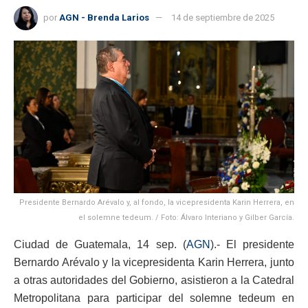
por
AGN - Brenda Larios
14 de septiembre de 2025
Presidente Bernardo Arévalo y, al fondo, la vicepresidenta Karin Herrera, en
el solemne tedeum. / Foto: Álvaro Interiano y Gilber García.
Ciudad de Guatemala, 14 sep. (
AGN
).- El presidente
Bernardo Arévalo y la vicepresidenta Karin Herrera, junto
a otras autoridades del Gobierno, asistieron a la Catedral
Metropolitana para participar del solemne tedeum en