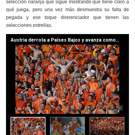
selección naranja que sigue mostrando que tiene claro a
qué juega, pero una vez más desmuestra su falta de
pegada y ese toque direrenciador que tienen las
selecciones estrellas.
Austria derrota a Países Bajos y avanza como líder de su grupo. // Foto: EFE.
-
+
1
de 15