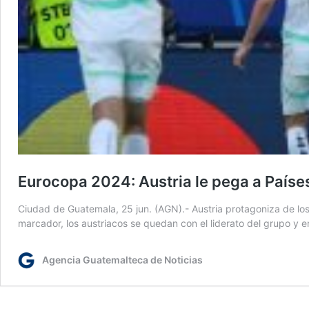
Eurocopa 2024: Austria le pega a Países
Ciudad de Guatemala, 25 jun. (AGN).- Austria protagoniza de los 
marcador, los austriacos se quedan con el liderato del grupo y e
Agencia Guatemalteca de Noticias