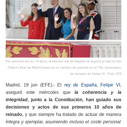
Por primera vez en 10 años, la familia real de España se asoma al balcón del
Palacio Real de Madrid para ver el cambio de guardia en el 10o. aniversario
de reinado de Felipe VI. /Foto: EFE
Madrid, 19 jun (EFE).- El
rey de España, Felipe VI
,
aseguró este miércoles que
la coherencia y la
integridad
, junto a la Constitución, han guiado sus
decisiones y actos de sus primeros 10 años de
reinado,
y que siempre ha tratado de actuar de manera
íntegra y ejemplar, asumiendo incluso el coste personal