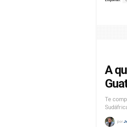
Etiquetas:
A qu
Gua
Te compa
Sudáfric
por
J