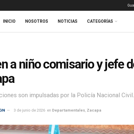
Gua
INICIO
NOSOTROS
NOTICIAS
CATEGORÍAS
en a niño comisario y jefe 
apa
ciones son impulsadas por la Policía Nacional Civil.
GN
3 de junio de 2026
en
Departamentales
,
Zacapa