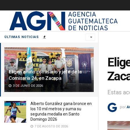
ÚLTIMAS NOTICIAS
Elig
Eligen a niño comisario y jefe de la
Zac
Comisaría 24, en Zacapa
3 DE JUNIO DE 2026
Estas ac
Alberto González gana bronce en
por
A
los 10 mil metros y suma su
segunda medalla en Santo
Domingo 2026
7 DE AGOSTO DE 2026