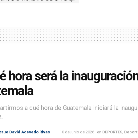
Gobernación Departamental de Zacapa
é hora será la inauguració
temala
rtirmos a qué hora de Guatemala iniciará la inaugu
a.
osue David Acevedo Rivas
10 de junio de 2026
en
DEPORTES
,
Deport