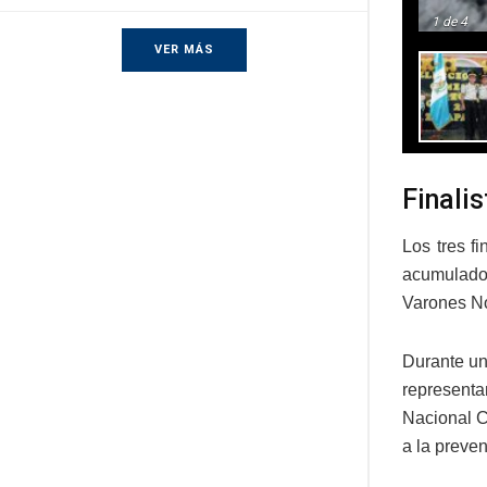
1
de 4
VER MÁS
Finalis
Los tres f
acumulados
Varones No
Durante un
representa
Nacional C
a la preven