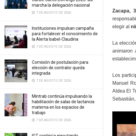
marcha la delegación nacional
Zacapa, 
7 DE AGOSTO DE 2026
responsabi
elegir al
ni
Instituciones impulsan campaña
para fortalecer el conocimiento de
la Alerta Isabel-Claudina
La elecció
7 DE AGOSTO DE 2026
animaron a
establecim
Comisión de postulación para
elección de contralor queda
integrada
Los partic
7 DE AGOSTO DE 2026
Manuel Ro
Aldea El T
Mintrab continúa impulsando la
Sebastián,
habilitación de salas de lactancia
materna en los espacios de
trabajo
7 DE AGOSTO DE 2026
IGT continúa ejecutando