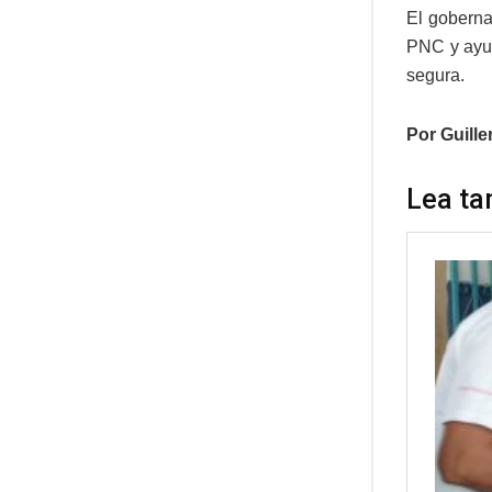
El goberna
PNC y ayud
segura.
Por Guill
Lea ta