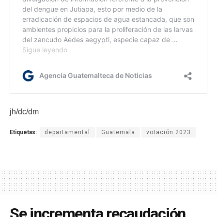
jh/dc/dm
Etiquetas:
departamental
Guatemala
votación 2023
Se incrementa recaudación