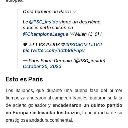
europea.
C’est terminé au Parc ! ✅
Le
@PSG_inside
signe un deuxième
succès cette saison en
@ChampionsLeague
🆚 Milan (3-0) !
❤️ 𝐀𝐋𝐋𝐄𝐙 𝐏𝐀𝐑𝐈𝐒 💙
#PSGACM
I
#UCL
pic.twitter.com/hbtb99Pnpv
— Paris Saint-Germain (@PSG_inside)
October 25, 2023
Esto es París
Los italianos, que durante una buena fase del primer
tiempo zarandearon al campeón francés, pagaron su falta
de acierto goleador y
encadenaron un quinto partido
en Europa sin levantar los brazos
, la peor racha de su
prestigiosa andadura continental.