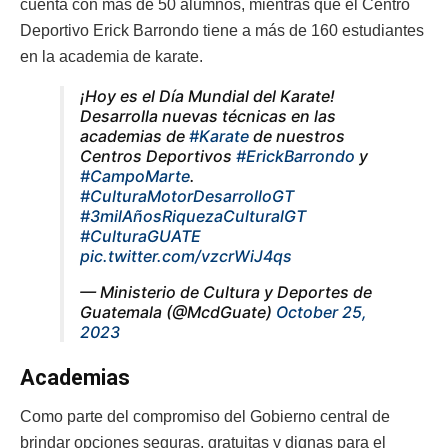
cuenta con más de 50 alumnos, mientras que el Centro
Deportivo Erick Barrondo tiene a más de 160 estudiantes
en la academia de karate.
¡Hoy es el Día Mundial del Karate!
Desarrolla nuevas técnicas en las
academias de
#Karate
de nuestros
Centros Deportivos
#ErickBarrondo
y
#CampoMarte
.
#CulturaMotorDesarrolloGT
#3milAñosRiquezaCulturalGT
#CulturaGUATE
pic.twitter.com/vzcrWiJ4qs
— Ministerio de Cultura y Deportes de
Guatemala (@McdGuate)
October 25,
2023
Academias
Como parte del compromiso del Gobierno central de
brindar opciones seguras, gratuitas y dignas para el