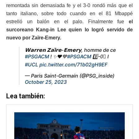
remontada sin demasiada fe y el 3-0 rondó más que el
tanto italiano, sobre todo cuando en el 81 Mbappé
estrelló un balón en el palo. Finalmente fue
el
surcoreano Kang-in Lee quien lo logró servido de
nuevo por Zaïre-Emery.
𝗪𝗮𝗿𝗿𝗲𝗻 𝗭𝗮𝗶̈𝗿𝗲-𝗘𝗺𝗲𝗿𝘆, homme de ce
#PSGACM
! ✨❤️💙
#PSGACM
3️⃣-0⃣ I
#UCL
pic.twitter.com/71b02gH9EF
— Paris Saint-Germain (@PSG_inside)
October 25, 2023
Lea también: