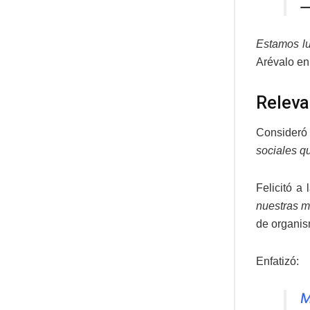
—
Estamos luc
Arévalo en
Releva
Consideró 
sociales q
Felicitó a
nuestras 
de organis
Enfatizó:
M