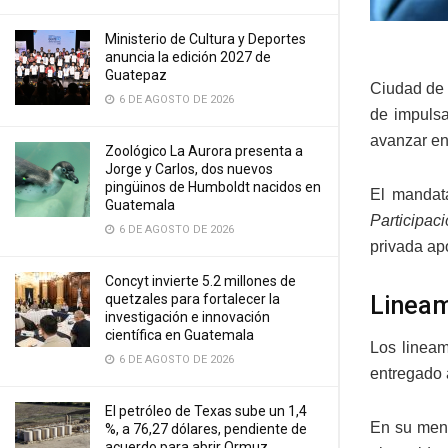
Ministerio de Cultura y Deportes
anuncia la edición 2027 de
Guatepaz
Ciudad de 
6 DE AGOSTO DE 2026
de impulsa
avanzar en 
Zoológico La Aurora presenta a
Jorge y Carlos, dos nuevos
pingüinos de Humboldt nacidos en
El mandat
Guatemala
Participa
6 DE AGOSTO DE 2026
privada ap
Concyt invierte 5.2 millones de
Lineam
quetzales para fortalecer la
investigación e innovación
científica en Guatemala
Los lineam
6 DE AGOSTO DE 2026
entregado 
El petróleo de Texas sube un 1,4
En su mensa
%, a 76,27 dólares, pendiente de
acuerdo para abrir Ormuz