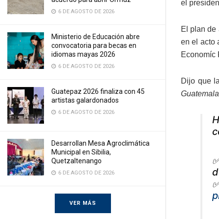
el preside
6 DE AGOSTO DE 2026
El plan de
Ministerio de Educación abre
en el acto
convocatoria para becas en
idiomas mayas 2026
Economíc F
6 DE AGOSTO DE 2026
Dijo que l
Guatepaz 2026 finaliza con 45
Guatemala 
artistas galardonados
6 DE AGOSTO DE 2026
H
c
Desarrollan Mesa Agroclimática
Municipal en Sibilia,
✅
Quetzaltenango
d
6 DE AGOSTO DE 2026
✅
p
VER MÁS