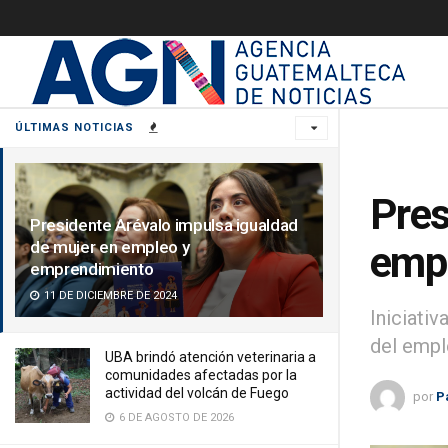
ÚLTIMAS NOTICIAS
Pres
Presidente Arévalo impulsa igualdad
de mujer en empleo y
empl
emprendimiento
11 DE DICIEMBRE DE 2024
Iniciati
del empl
UBA brindó atención veterinaria a
comunidades afectadas por la
actividad del volcán de Fuego
por
P
6 DE AGOSTO DE 2026