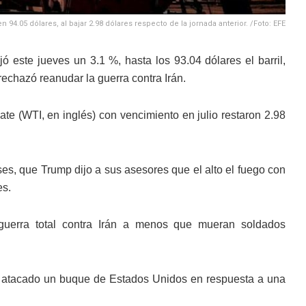
n 94.05 dólares, al bajar 2.98 dólares respecto de la jornada anterior. /Foto: EFE
ó este jueves un 3.1 %, hasta los 93.04 dólares el barril,
chazó reanudar la guerra contra Irán.
ate (WTI, en inglés) con vencimiento en julio restaron 2.98
es, que Trump dijo a sus asesores que el alto el fuego con
es.
guerra total contra Irán a menos que mueran soldados
r atacado un buque de Estados Unidos en respuesta a una