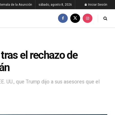
temala de la Asunción
sábado, agosto 8, 2026
Iniciar Sesión
 tras el rechazo de
rán
EE. UU., que Trump dijo a sus asesores que el