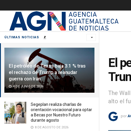
ÚLTIMAS NOTICIAS
El p
El petróleo de Texas baja 3.1 % tras
el rechazo de Trump a reanudar
Trum
guerra con Irán
4 DE JUNIO DE 2026
The Wall
alto el f
Segeplan realiza charlas de
orientación vocacional para optar
a Becas por Nuestro Futuro
por
A
durante agosto
8 DE AGOSTO DE 2026