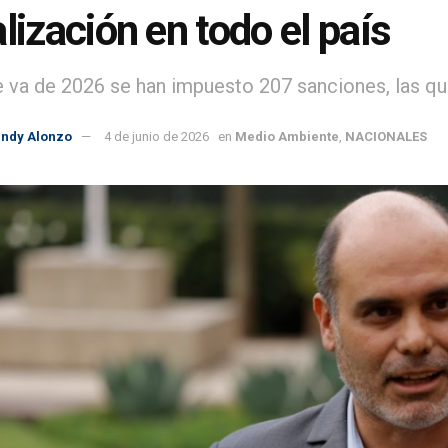
alización en todo el país
e va de 2026 se han impuesto 207 sanciones, las qu
indy Alonzo
4 de junio de 2026
en
Medio Ambiente
,
NACIONALES