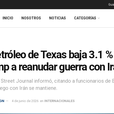
Gua
INICIO
NOSOTROS
NOTICIAS
CATEGORÍAS
etróleo de Texas baja 3.1 %
p a reanudar guerra con I
 Street Journal informó, citando a funcionarios de 
uego con Irán se mantiene.
GN
4 de junio de 2026
en
INTERNACIONALES