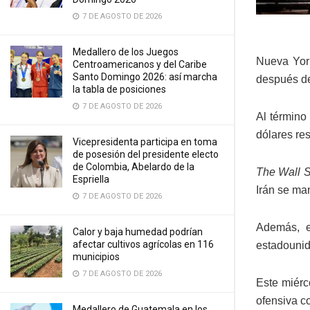
7 DE AGOSTO DE 2026
Medallero de los Juegos
Nueva York
Centroamericanos y del Caribe
Santo Domingo 2026: así marcha
después de
la tabla de posiciones
7 DE AGOSTO DE 2026
Al término
dólares res
Vicepresidenta participa en toma
de posesión del presidente electo
de Colombia, Abelardo de la
The Wall S
Espriella
Irán se ma
7 DE AGOSTO DE 2026
Además, e
Calor y baja humedad podrían
afectar cultivos agrícolas en 116
estadounid
municipios
7 DE AGOSTO DE 2026
Este miérc
ofensiva co
Medallero de Guatemala en los