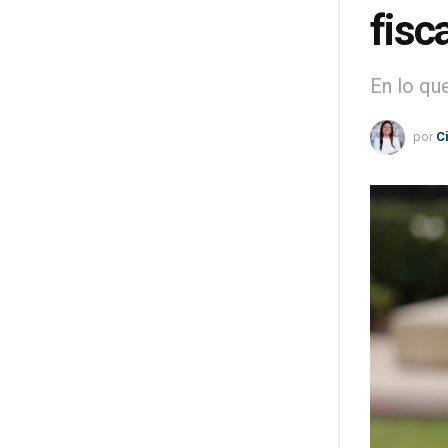
fisc
En lo qu
por
C