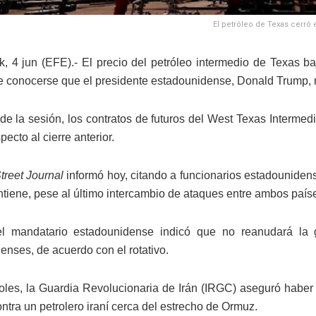
El petróleo de Texas cerró e
, 4 jun (EFE).- El precio del petróleo intermedio de Texas baj
 conocerse que el presidente estadounidense, Donald Trump, re
 de la sesión, los contratos de futuros del West Texas Intermedi
pecto al cierre anterior.
treet Journal
informó hoy, citando a funcionarios estadounidens
ntiene, pese al último intercambio de ataques entre ambos país
l mandatario estadounidense indicó que no reanudará la 
enses, de acuerdo con el rotativo.
oles, la Guardia Revolucionaria de Irán (IRGC) aseguró habe
ntra un petrolero iraní cerca del estrecho de Ormuz.