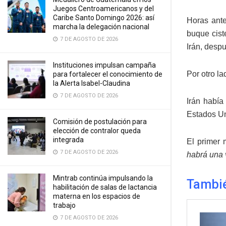
Juegos Centroamericanos y del
Caribe Santo Domingo 2026: así
Horas ant
marcha la delegación nacional
buque cist
7 DE AGOSTO DE 2026
Irán, desp
Instituciones impulsan campaña
Por otro la
para fortalecer el conocimiento de
la Alerta Isabel-Claudina
7 DE AGOSTO DE 2026
Irán había
Estados Un
Comisión de postulación para
elección de contralor queda
integrada
El primer 
7 DE AGOSTO DE 2026
habrá una v
Mintrab continúa impulsando la
Tambi
habilitación de salas de lactancia
materna en los espacios de
trabajo
7 DE AGOSTO DE 2026