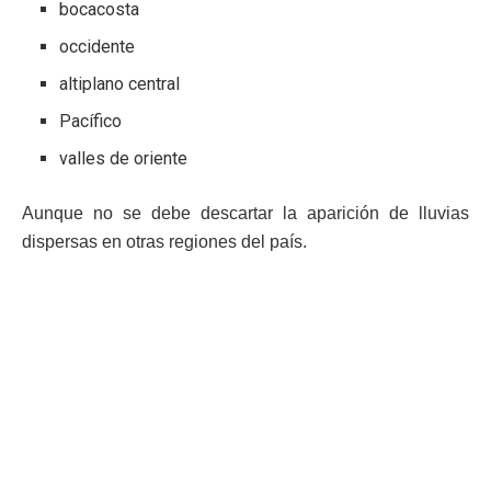
bocacosta
occidente
altiplano central
Pacífico
valles de oriente
Aunque no se debe descartar la aparición de lluvias
dispersas en otras regiones del país.
Temperaturas esperadas
De igual manera, Chinchilla compartió las temperaturas
esperadas, siendo las más altas en el Pacífico,
bocacosta, valles de oriente, norte y Caribe, mientras que
las más bajas serán en los puntos más altos de
occidente, Franja Transversal del Norte y altiplano
central.