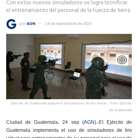
Con estos nuevos simuladores se logra tecnificar
el entrenamiento del personal de la fuerza de tierra.
por
AGN
24 de septiembre de 2023
Ejército de Guatemala adquiere simuladores de tiro virtual. / Foto: Ejército
de Guatemala
Ciudad de Guatemala, 24 sep (
AGN
).-El Ejército de
Guatemala implementa el uso de simuladores de tiro