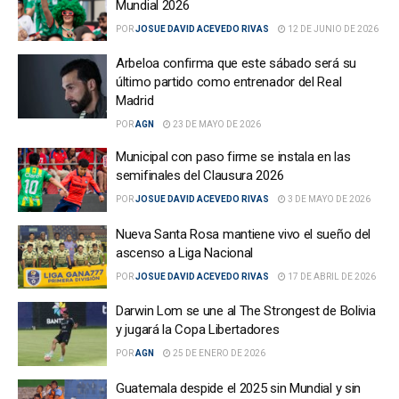
Mundial 2026
POR
JOSUE DAVID ACEVEDO RIVAS
12 DE JUNIO DE 2026
Arbeloa confirma que este sábado será su
último partido como entrenador del Real
Madrid
POR
AGN
23 DE MAYO DE 2026
Municipal con paso firme se instala en las
semifinales del Clausura 2026
POR
JOSUE DAVID ACEVEDO RIVAS
3 DE MAYO DE 2026
Nueva Santa Rosa mantiene vivo el sueño del
ascenso a Liga Nacional
POR
JOSUE DAVID ACEVEDO RIVAS
17 DE ABRIL DE 2026
Darwin Lom se une al The Strongest de Bolivia
y jugará la Copa Libertadores
POR
AGN
25 DE ENERO DE 2026
Guatemala despide el 2025 sin Mundial y sin