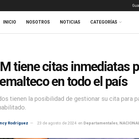
Gua
INICIO
NOSOTROS
NOTICIAS
CATEGORÍAS
GM tiene citas inmediatas 
emalteco en todo el país
dos tienen la posibilidad de gestionar su cita para
habilitado.
incy Rodríguez
23 de agosto de 2024
en
Departamentales
,
NACIONA