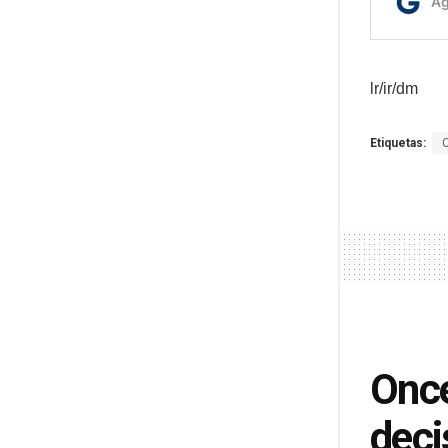
lr/ir/dm
Etiquetas:
Once
deci