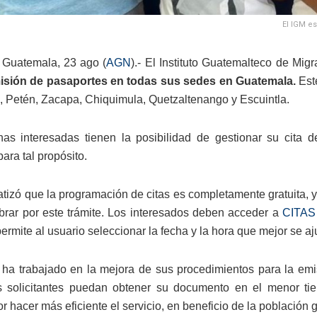
El IGM es
 Guatemala, 23 ago (
AGN
).- El Instituto Guatemalteco de Mig
misión de pasaportes en todas sus sedes en Guatemala.
Este
 Petén, Zacapa, Chiquimula, Quetzaltenango y Escuintla.
as interesadas tienen la posibilidad de gestionar su cita d
para tal propósito.
tizó que la programación de citas es completamente gratuita, y a
brar por este trámite. Los interesados deben acceder a
CITAS
permite al usuario seleccionar la fecha y la hora que mejor se 
to ha trabajado en la mejora de sus procedimientos para la em
os solicitantes puedan obtener su documento en el menor ti
r hacer más eficiente el servicio, en beneficio de la población