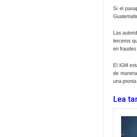
Si el pasa
Guatemalte
Las autorid
terceros q
en fraudes 
El IGM est
de manera 
una pronta
Lea ta