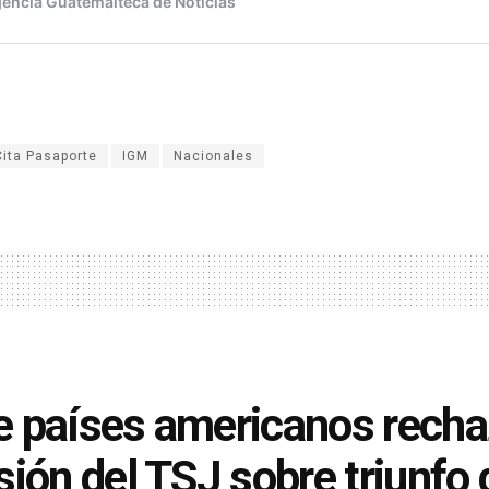
Cita Pasaporte
IGM
Nacionales
 países americanos recha
sión del TSJ sobre triunfo