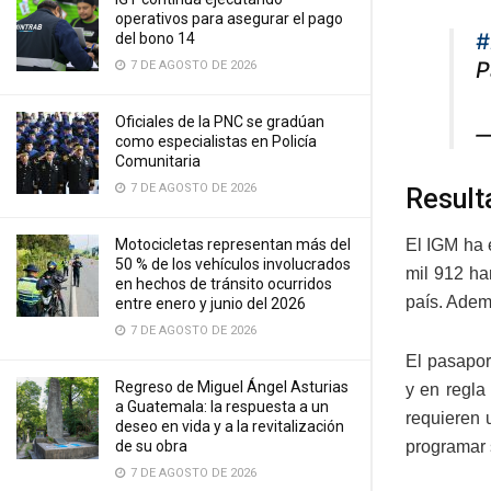
operativos para asegurar el pago
#
del bono 14
P
7 DE AGOSTO DE 2026
Oficiales de la PNC se gradúan
—
como especialistas en Policía
Comunitaria
7 DE AGOSTO DE 2026
Result
Motocicletas representan más del
El IGM ha 
50 % de los vehículos involucrados
mil 912 ha
en hechos de tránsito ocurridos
país. Adem
entre enero y junio del 2026
7 DE AGOSTO DE 2026
El pasapor
Regreso de Miguel Ángel Asturias
y en regla
a Guatemala: la respuesta a un
requieren 
deseo en vida y a la revitalización
de su obra
programar s
7 DE AGOSTO DE 2026