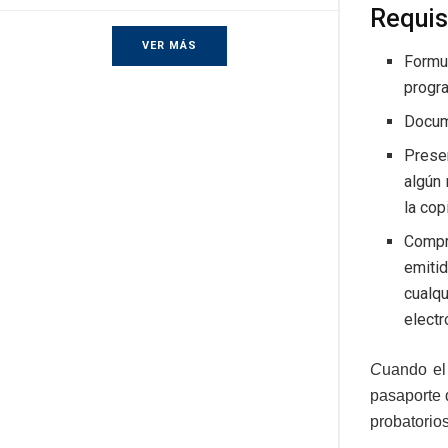
Requis
VER MÁS
Formul
progra
Docume
Prese
algún 
la cop
Compr
emiti
cualqu
electr
C
uando el
pasaporte 
probatorios