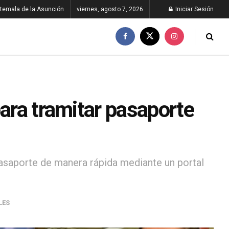
temala de la Asunción
viernes, agosto 7, 2026
Iniciar Sesión
para tramitar pasaporte
 pasaporte de manera rápida mediante un portal
LES