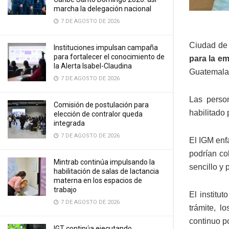
marcha la delegación nacional
7 DE AGOSTO DE 2026
Ciudad de
Instituciones impulsan campaña
para fortalecer el conocimiento de
para la e
la Alerta Isabel-Claudina
Guatemala,
7 DE AGOSTO DE 2026
Las person
Comisión de postulación para
habilitado 
elección de contralor queda
integrada
7 DE AGOSTO DE 2026
El IGM enfa
podrían co
Mintrab continúa impulsando la
sencillo y 
habilitación de salas de lactancia
materna en los espacios de
trabajo
El institu
7 DE AGOSTO DE 2026
trámite, l
continuo po
IGT continúa ejecutando