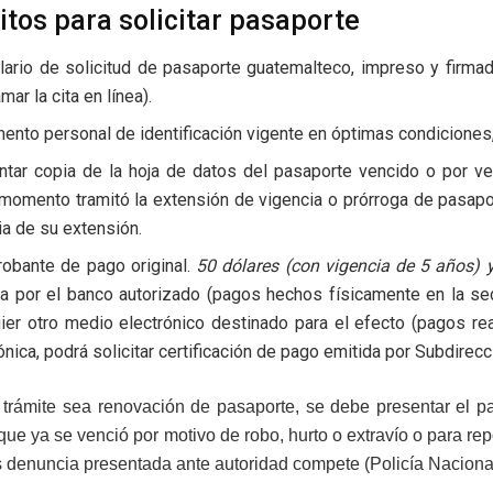
itos para solicitar pasaporte
ario de solicitud de pasaporte guatemalteco, impreso y firmad
mar la cita en línea).
nto personal de identificación vigente en óptimas condiciones,
ntar copia de la hoja de datos del pasaporte vencido o por ven
momento tramitó la extensión de vigencia o prórroga de pasaport
ia de su extensión.
obante de pago original.
50 dólares (con vigencia de 5 años) 
da por el banco autorizado (pagos hechos físicamente en la se
ier otro medio electrónico destinado para el efecto (pagos real
ónica, podrá solicitar certificación de pago emitida por Subdirec
 trámite sea renovación de pasaporte, se debe presentar el pa
que ya se venció por motivo de robo, hurto o extravío o para r
 denuncia presentada ante autoridad compete (Policía Nacional C