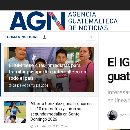
ÚLTIMAS NOTICIAS
El I
El IGM tiene citas inmediatas para
tramitar pasaporte guatemalteco en
guat
todo el país
23 DE AGOSTO DE 2024
Interesa
en línea 
Alberto González gana bronce en
los 10 mil metros y suma su
segunda medalla en Santo
por
L
Domingo 2026
7 DE AGOSTO DE 2026